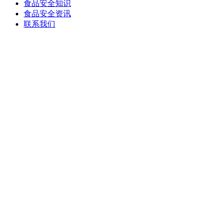
食品安全知识
食品安全资讯
联系我们