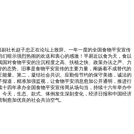
日副社长赵子忠正在论坛上致辞。一年一度的全国食物平安宣传
侣们暗示强烈热闹的欢送和衷心的感激！平易近以食为天，食以
我国对食物平安的注沉程度之高、扶植之快、政策办法之严、力
好的态势。旧事是食物平安宣传的主要力量，阐扬着不成替代的
正能量。第二，凝结社会共识。应勤俭节约的保守美德，诚法的
子报道，精准加强监视，让食物平安消息愈加公开通明，推进行
续十四年承办全国食物平安宣传周从场勾当，持续十六年举办中
。今天，生态、款式、体例发生深刻变化，经济日报和中国经济
营制愈加优良的社会共治空气。