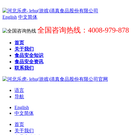
English
中文简体
全国咨询热线：4008-979-878
首页
关于我们
食品安全知识
食品安全资讯
联系我们
语言
导航
English
中文简体
首页
关于我们