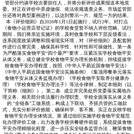
管部分约谈学校次要担任人，并将分析评价成果报送本地党
委。对正在评价中弄虚做假、依法依规逃查义务。市场监管部
分还将对典型案例进行，以达到警示一片、规范一方的结果。
本《评价细则》自2026年1月1日起施行，试行2年。对打点
《食物小运营店登记证》的学校食堂暂不纳入评价范畴。试行
期间，我们将亲近实施环境，及时收集学校和下层反馈看法，
连系国度政策调整和我省现实环境，对《评价细则》及配套附
件进行点窜完美，确保其科学性、针对性和可操做性。第一条
为严酷落实食物平安“四个最严”要求，压紧压实学校食物平安
从体义务，成立健全学校食物平安办理长效机制，持续提拔学
校食物平安办理程度，按照《中华人平易近国食物平安法》
《中华人平易近国食物平安法实施条例》《集顶用餐单元落实
食物平安从体义务监视办理》《学校食物平安取养分健康办
理》《学校食物平安办理法子》等法令律例，制定本细则（以
下简称《细则》）。第二条 成立并完美处所党委落实属地办
理义务、相关部分依法履行办理职责、学校全面落实从体义务
的 “全链条”工做系统，构成上下联动、齐抓共管的工做款
式，充实分析评价效能，确保科学、客不雅、实正在反映学校
食物平安办理全体情况。第 通过组织实施学校食物平安规范
化办理评价工做，出力改善学校供餐硬件前提，系统提拔食物
平安办理精细化程度，进一步压实全链条监管办法，鞭策食物