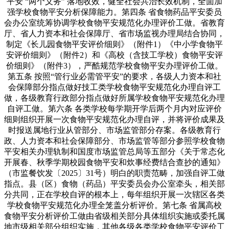
平安 “两个义务” 落地收效，健全社会共治长效机制，全面加
强学校食物平安分析保障能力。第四条 省食物药品平安委员
会办公室统筹协调学校食物平安规范化办理评价工做。省教育
厅、省人力资本和社会保障厅、省市场监视办理局结合协同，
制定《长儿园食物平安评价细则》（附件1）《中小学食物平
安评价细则》（附件2）和《高校（含技工学校）食物平安评
价细则》（附件3），严酷规范学校食物平安办理评价工做。
第五条 按照“管行业必需管平安”的要求，各级人力资本和社
会保障部分指点做好技工类学校食物平安规范化办理自评工
做，各级教育行政部分指点做好所属学校食物平安规范化办理
自评工做。第六条 各类学校每学期开学后两个月内对应评价
细则组织开展一次食物平安规范化办理自评，并将评价成果及
时报送属地行业从管部分、市场监管部分存案。各级教育行
政、人力资本和社会保障部分、市场监管等部分参照学校食物
平安相关办理轨制和国度市场监管总局等五部分《关于常态化
开展春、秋季学期校园食物平安和炊事经费结合查抄的通知》
（市监餐饮发〔2025〕31号）明白的职责范畴，加强自评工做
指点。县（区）食物（药品）平安委员会办公室牵头，相关部
分共同，正在学校自评的根本上，每年组织开展一次辖区各类
学校食物平安规范化办理全笼盖分析评价。第七条 省属高校
食物平安分析评价工做由省级相关部分具体组织实施或委托属
地市级相关部分组织实施，其他各级各类学校食物平安评价工