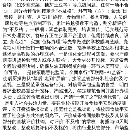
食物（如冷荤凉菜、抽芽土豆等）等底线问题。任何一项不合
适，则分析评价间接定为“不及格”。环节项（△）：聚焦“日
管控、周排查、月安排”施行、食物留样、餐具消毒、人员健
康晨检等焦点节制环节。累计跨越项数不合适，则分析评价
为“不及格”。一般项：涵盖轨制完美、培训宣传、记实规范等
日常办理要求。答应存正在少量不合适项，但需持续改良。设
立“亮点项”，实施“色标办理”等先辈做法的学校赐与激励。亮
点项可用于抵扣一般项的不合适数，指导学校正在达标根本上
逃求更高程度的办理立异。一是强化全过程可逃溯。要求严酷
落实进货检验“双人或多人联检”、大食材公开投标、索证索票
全程逃溯等轨制，确保从农田到餐桌的每一环节来历可查、去
向可逃。二是鞭策聪慧化监管。全面奉行“互联网+AI监管”，
使后厨操做从“幕后”走到“屏前”，接管监管部分和社会的及时
监视。三是规范承包运营行为。对确需承包运营的食堂，明白
要肄业校必需公开投标、严酷准入、签定规范合同并履行办理
从责，成立评价取退出机制，严禁“一包了之”“以包代管”。四
是引入社会共治力量。要肄业校按期开展食物平安对劲度测
评，公开赞扬举报渠道，拓宽社会监视渠道，将校园食物平安
置于社会多方共治的阳光下。评价成果将间接取学校及其从管
部分的查核评价挂钩。对评价“不及格”的学校，将赐与60天期
限整改，整改后复评仍不及格的，将由行业从管部分、市场监