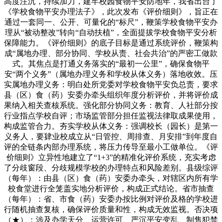
高度注沉，持续加力，建牢校园食物平安防地年，我省出台了
《学校食物平安办理法子》，此次发布《评价细则》，旨正在
通过一套同一、公开、可量化的“标尺”，鞭策学校食物平安办
理从“被动整改”转向“自动扶植”，全面提拔学校食物平安分析
保障能力。《评价细则》的底子目标是通过系统评价，鞭策构
成“属地办理、部分协同、学校从责、社会共治”的严密工做款
式。其焦点是打通义务落实的“最初一公里”，确保食物平
安“两个义务”（属地办理义务和学校从体义务）落地收效。压
实属地办理义务：明白处所党委对学校食物平安负总责，要求
县（区）食（药）安委办牵头组织年度分析评价，并将评价成
果纳入相关查核系统。强化部分协同义务：教育、人社部分按
行业指点学校自评；市场监管部分担任监视法律取成果使用，
构成监管合力。夯实学校从体义务：强调校长（园长）是第一
义务人，要肄业校成立从“日管控、周排查、月安排”到年度自
评的全链条内部办理系统，将压力传导至最小工做单位。《评
价细则》立异性地建立了“1+3”的精准化评价系统，充实考虑
了分歧窗段、分歧规模学校的办理特点和风险差别。县级综评
（每年）：由县（区）食（药）安委办牵头，对辖区内所有学
校食堂进行全笼盖实地分析评价，构成正式结论。省市抽查
（每年）：省、市食（药）安委办按比例对评价及格的学校进
行随机抽查复核，确保评价质量和性，构成无效监视。否决项
（★）：涉及办学天分、运营许可、严沉平安变乱、制售犯禁