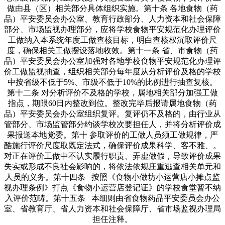
做由县（区）相关部分具体组织实施。第十条 各地食物（药
品）平安委员会办公室、教育行政部分、人力资本和社会保障
部分、市场监视办理部分，应将学校食物平安规范化办理评价
工做纳入本系统年度工做查核目标，明白查核权沉取评价尺
度，确保相关工做摆设落地收效。第十一条 省、市食物（药
品）平安委员会办公室加强对各地学校食物平安规范化办理评
价工做监视抽查，组织相关部分每年度从分析评价及格的学校
中按省级不低于5%、市级不低于10%的比例进行抽查复核。
第十二条 对分析评价不及格的学校，属地相关部分加强工做
指点，期限60日内整改到位。整改完毕后报请属地食物（药
品）平安委员会办公室组织复评。复评仍不及格的，由行业从
管部分、市场监管部分约谈学校次要担任人，并将分析评价成
果报送本地党委。第十 参取评价的工做人员须工做规律，严
酷施行评价尺度取既定法式，确保评价成果科学、客不雅、。
对正在评价工做中不认实履行职责、弄虚做假，导致评价成果
失实或形成不良社会影响的，将依法依规庄重逃查相关单元和
人员的义务。第十四条 按照《食物小做坊小运营店小摊点监
视办理条例》打点《食物小运营店登记证》的学校食堂暂不纳
入评价范畴。第十五条 本细则由省食物药品平安委员会办公
室、省教育厅、省人力资本和社会保障厅、省市场监视办理局
担任注释。