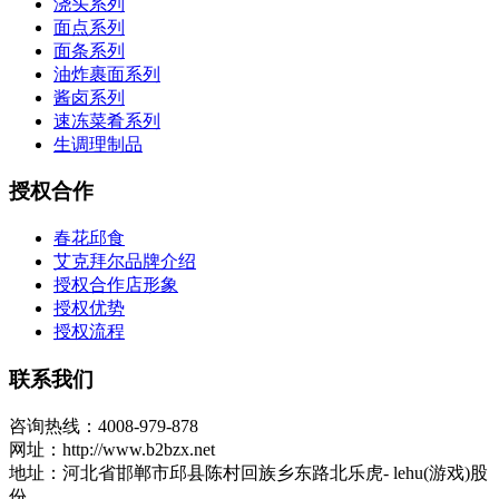
浇头系列
面点系列
面条系列
油炸裹面系列
酱卤系列
速冻菜肴系列
生调理制品
授权合作
春花邱食
艾克拜尔品牌介绍
授权合作店形象
授权优势
授权流程
联系我们
咨询热线：4008-979-878
网址：http://www.b2bzx.net
地址：河北省邯郸市邱县陈村回族乡东路北乐虎- lehu(游戏)股
份