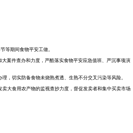
春节等期间食物平安工做。
加大案件查办和力度，严酷落实食物平安应急值班、严沉事项演
理，切实防备食物未烧熟煮透、生熟不分交叉污染等风险。
卖大食用农产物的监视查抄力度，督促发卖者和集中买卖市场