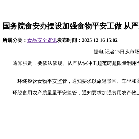
国务院食安办摆设加强食物平安工做 从
所属分类：
食品安全资讯
发布时间：
2025-12-16 15:02
据电 记者15日从市场
通知强调，要依法依规、从严从快冲击超范畴超限量利用食物
环绕餐饮食物平安监管，通知要求以旅逛景区、车坐和高
环绕食用农产质量量平安监管，通知要求加强食用农产物上