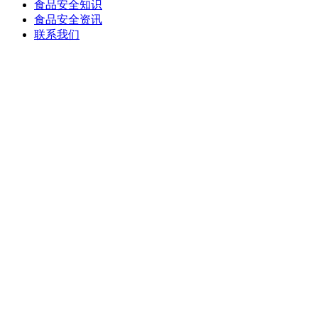
食品安全知识
食品安全资讯
联系我们