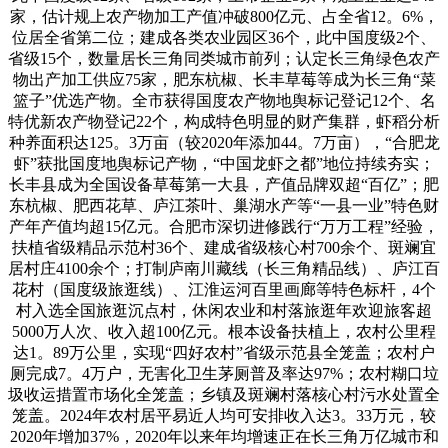
家，估计规上农产物加工产值冲破800亿元、占全省12。6%，
位居全省第二位；建成各类农业园区36个，此中国度级2个、
省级15个，数量居长三角同类城市前列；认定长三角绿色农产
物出产加工供应75家，肥东杭椒、长丰草莓等成为长三角“菜
篮子”优选产物。全市获得国度农产物地舆标记登记12个、名
特优新农产物登记22个，构成特色明显的财产集群，虾稻分析
种养面积达125。3万亩（较2020年添加44。7万亩），“合肥龙
虾”获批国度地舆标记产物，“中国龙虾之都”地位持续夯实；
长丰县成为全国设备草莓第一大县，产值品牌双超“百亿”；肥
东杭椒、肥西花草、庐江茶叶、巢湖水产等“一县一业”特色财
产年产值均超15亿元。合肥市深切进修践行“万万工程”经验，
扶植省级精品示范村36个、建成省级核心村700余个、斑斓宜
居村庄4100余个；打制庐南川藏线（长三角精品线）、庐江百
花村（国度级旅逛线）、江淮运河百里画廊等特色标杆，4个
村入选全国旅逛沉点村，休闲农业和村落旅逛年欢迎旅客超
5000万人次、收入超100亿元。根本设备扶植上，农村公里程
达1。89万公里，实现“四好农村”省级示范县全笼盖；农村户
厕完成7。4万户，无害化卫生茅厕普及率达97%；农村糊口垃
圾收运措置市场化全笼盖；乡镇及斑斓村落核心村污水处置全
笼盖。2024年农村居平易近人均可安排收入达3。33万元，较
2020年增加37%，2020年以来年均增速正在长三角万亿城市和