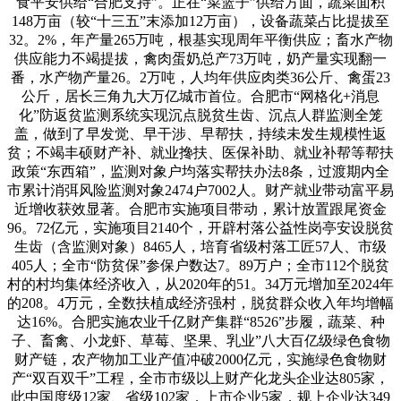
食平安供给“合肥支持”。正在“菜篮子”供给方面，蔬菜面积
148万亩（较“十三五”末添加12万亩），设备蔬菜占比提拔至
32。2%，年产量265万吨，根基实现周年平衡供应；畜水产物
供应能力不竭提拔，禽肉蛋奶总产73万吨，奶产量实现翻一
番，水产物产量26。2万吨，人均年供应肉类36公斤、禽蛋23
公斤，居长三角九大万亿城市首位。合肥市“网格化+消息
化”防返贫监测系统实现沉点脱贫生齿、沉点人群监测全笼
盖，做到了早发觉、早干涉、早帮扶，持续未发生规模性返
贫；不竭丰硕财产补、就业搀扶、医保补助、就业补帮等帮扶
政策“东西箱”，监测对象户均落实帮扶办法8条，过渡期内全
市累计消弭风险监测对象2474户7002人。财产就业带动富平易
近增收获效显著。合肥市实施项目带动，累计放置跟尾资金
96。72亿元，实施项目2140个，开辟村落公益性岗亭安设脱贫
生齿（含监测对象）8465人，培育省级村落工匠57人、市级
405人；全市“防贫保”参保户数达7。89万户；全市112个脱贫
村的村均集体经济收入，从2020年的51。34万元增加至2024年
的208。4万元，全数扶植成经济强村，脱贫群众收入年均增幅
达16%。合肥实施农业千亿财产集群“8526”步履，蔬菜、种
子、畜禽、小龙虾、草莓、坚果、乳业”八大百亿级绿色食物
财产链，农产物加工业产值冲破2000亿元，实施绿色食物财
产“双百双千”工程，全市市级以上财产化龙头企业达805家，
此中国度级12家、省级102家，上市企业5家，规上企业达349