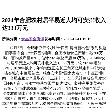
2024年合肥农村居平易近人均可安排收入
达333万元
所属分类：
食品安全资讯
发布时间：
2025-12-11 19:16
12月5日，合肥市召开“决胜‘十四五’搏出新出色”系列从题
旧事发布会，“十四五”期间，合肥市粮食总产量冲破300万
吨，亩均减产超10%，估计2025年总产超303万吨，2024年农
村居平易近人均可安排收入达3。33万元，较2020年增加
37%，2020年以来，年均增速正在长三角万亿城市和中部六省
省会城市中位居首位。粮食安满是“国之大者”。“十四五”期
间，合肥市粮食产量取得“十二连丰”。全市累计建成高尺度农
田446万亩，占永世根基农田面积达72%。良种利用笼盖率超
98%，全市建成稼穑“三核心”525个，实现农业乡镇全笼盖，
次要农做物出产分析机械化率达88%。满是播种面积不变正在
790万亩摆布，总产量冲破300万吨，亩均减产超10%，估计
2025年总产超303万吨，稳居全国省会城市第6位，为长三角粮