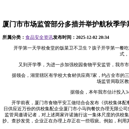
厦门市市场监管部分多措并举护航秋季学
所属分类：
食品安全资讯
发布时间：
2025-12-02 20:34
开学第一天学校食堂的饭菜卫不卫生？孩子开学第一餐吃得若
式，
又到开学季，为进一步加强校园食物平安监管，我市市场
据领会，湖里辖区有学校大食材供应商7家，约占全市的三分
场监管局取区教
据领会，本年我市估计投入349
开学前夜，厦门市食物平安工做结合会发布《供校集体配餐
日供应近万份的供校集配企业厦门市小马驹餐饮办理无限公司
监管局邀请记者，对上述两家许诺施行这一集体尺度的供校集
抄。查抄发觉，企业正在办理上存正在一些瑕疵。例如，利用