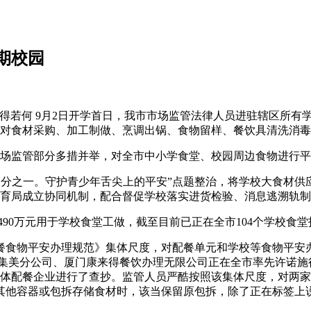
期校园
何 9月2日开学首日，我市市场监管法律人员进驻辖区所有学
对食材采购、加工制做、烹调出锅、食物留样、餐饮具清洗消毒
监管部分多措并举，对全市中小学食堂、校园周边食物进行平
之一。守护青少年舌尖上的平安”点题整治，将学校大食材供
育局成立协同机制，配合督促学校落实进货检验、消息逃溯轨制
0万元用于学校食堂工做，截至目前已正在全市104个学校食堂投
食物平安办理规范》集体尺度，对配餐单元和学校等食物平安办
集美分公司、厦门康来得餐饮办理无限公司正在全市率先许诺施行
体配餐企业进行了查抄。监管人员严酷按照该集体尺度，对两家
其他容器或包拆存储食材时，该当保留原包拆，除了正在标签上