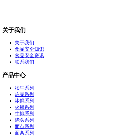
关于我们
关于我们
食品安全知识
食品安全资讯
联系我们
产品中心
犊牛系列
冻品系列
冰鲜系列
火锅系列
牛排系列
浇头系列
面点系列
面条系列