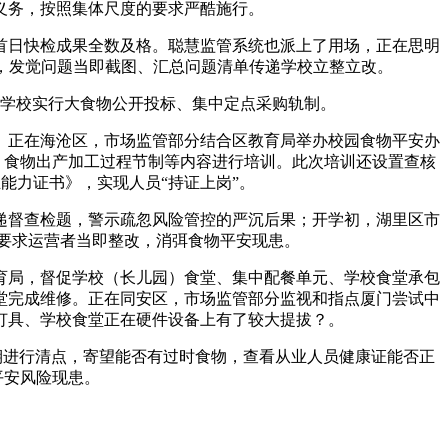
务，按照集体尺度的要求严酷施行。
日快检成果全数及格。聪慧监管系统也派上了用场，正在思明
监管，发觉问题当即截图、汇总问题清单传递学校立整立改。
学校实行大食物公开投标、集中定点采购轨制。
正在海沧区，市场监管部分结合区教育局举办校园食物平安办
例、食物出产加工过程节制等内容进行培训。此次培训还设置查核
能力证书》，实现人员“持证上岗”。
递督查检题，警示疏忽风险管控的严沉后果；开学初，湖里区市
要求运营者当即整改，消弭食物平安现患。
局，督促学校（长儿园）食堂、集中配餐单元、学校食堂承包
食堂完成维修。正在同安区，市场监管部分监视和指点厦门尝试中
灯具、学校食堂正在硬件设备上有了较大提拔？。
期进行清点，寄望能否有过时食物，查看从业人员健康证能否正
平安风险现患。