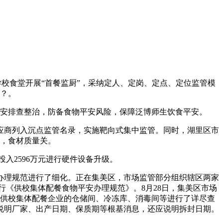
校食堂开展“首餐监厨”，采纳定人、定岗、定点、定位监管模
？。
安排查整治，防备食物平安风险，保障泛博师生饮食平安。
应商列入沉点监管名录，实施靶向式集中监管。同时，湖里区市
，食材质量关。
入2596万元进行硬件设备升级。
理规范进行了细化。正在集美区，市场监管部分组织辖区两家
《供校集体配餐食物平安办理规范》。8月28日，集美区市场
供校集体配餐企业的仓储间、冷冻库、消毒间等进行了详尽查
说明厂家、出产日期、保质期等根基消息，还应说明拆封日期。