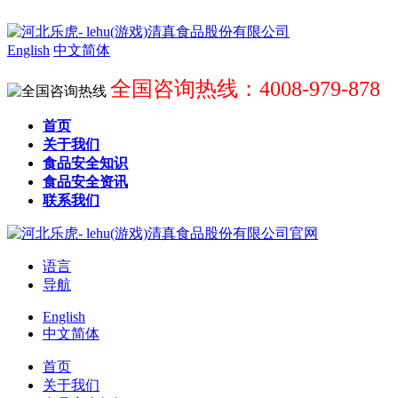
English
中文简体
全国咨询热线：4008-979-878
首页
关于我们
食品安全知识
食品安全资讯
联系我们
语言
导航
English
中文简体
首页
关于我们