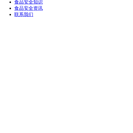
食品安全知识
食品安全资讯
联系我们