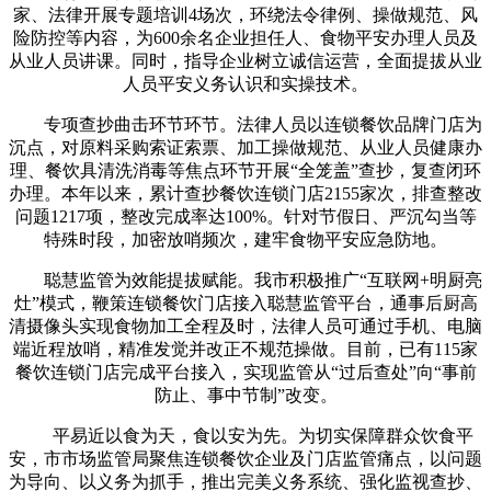
家、法律开展专题培训4场次，环绕法令律例、操做规范、风
险防控等内容，为600余名企业担任人、食物平安办理人员及
从业人员讲课。同时，指导企业树立诚信运营，全面提拔从业
人员平安义务认识和实操技术。
专项查抄曲击环节环节。法律人员以连锁餐饮品牌门店为
沉点，对原料采购索证索票、加工操做规范、从业人员健康办
理、餐饮具清洗消毒等焦点环节开展“全笼盖”查抄，复查闭环
办理。本年以来，累计查抄餐饮连锁门店2155家次，排查整改
问题1217项，整改完成率达100%。针对节假日、严沉勾当等
特殊时段，加密放哨频次，建牢食物平安应急防地。
聪慧监管为效能提拔赋能。我市积极推广“互联网+明厨亮
灶”模式，鞭策连锁餐饮门店接入聪慧监管平台，通事后厨高
清摄像头实现食物加工全程及时，法律人员可通过手机、电脑
端近程放哨，精准发觉并改正不规范操做。目前，已有115家
餐饮连锁门店完成平台接入，实现监管从“过后查处”向“事前
防止、事中节制”改变。
平易近以食为天，食以安为先。为切实保障群众饮食平
安，市市场监管局聚焦连锁餐饮企业及门店监管痛点，以问题
为导向、以义务为抓手，推出完美义务系统、强化监视查抄、