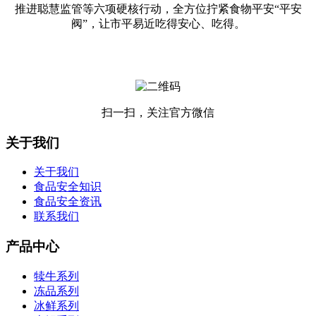
推进聪慧监管等六项硬核行动，全方位拧紧食物平安“平安
阀”，让市平易近吃得安心、吃得。
扫一扫，关注官方微信
关于我们
关于我们
食品安全知识
食品安全资讯
联系我们
产品中心
犊牛系列
冻品系列
冰鲜系列