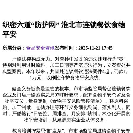
织密六道“防护网” 淮北市连锁餐饮食物
平安
所属分类：
食品安全资讯
发布时间：
2025-11-21 17:45
严酷法律构成无力。对查抄中发觉的违法违规行为“零”，
特别对利用过时原料、加工日期等严沉违法行为，立案查处并
典型案例。本年以来，共查处连锁餐饮违法案件4起，罚款1。
1万元，以刚性守护食物平安底线。
健全义务链条是监管的根本。市市场监管局督促连锁餐饮
企业及门店严酷落实总局97呼吁要求，配齐食物平安总监及食
物平安员，量身定制《食物平安风险管控清单》，将原料采
购、加工制做、仓储办理等环节义务细化到岗、落实到人。同
时，严酷施行“日管控、周排查、月安排”轨制，常态化开展食
物平安培训，从泉源夯实企业从体义务。
教育培训拧紧思惟“发条”。市市场监管局邀请食物平安专