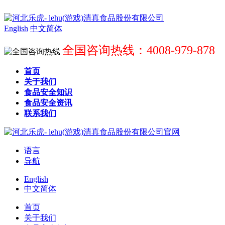
English
中文简体
全国咨询热线：4008-979-878
首页
关于我们
食品安全知识
食品安全资讯
联系我们
语言
导航
English
中文简体
首页
关于我们