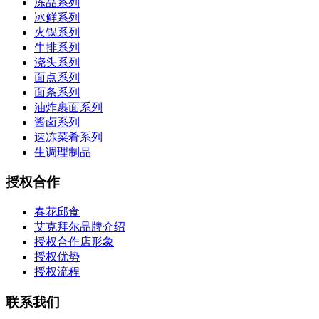
冻品系列
冰鲜系列
火锅系列
牛排系列
浇头系列
面点系列
面条系列
油炸裹面系列
酱卤系列
速冻菜肴系列
生调理制品
授权合作
春花邱食
艾克拜尔品牌介绍
授权合作店形象
授权优势
授权流程
联系我们