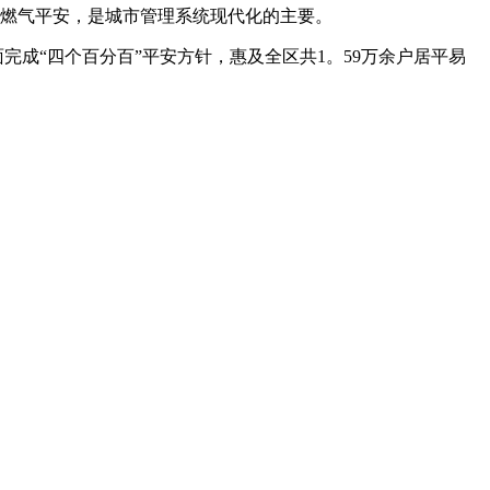
燃气平安，是城市管理系统现代化的主要。
成“四个百分百”平安方针，惠及全区共1。59万余户居平易