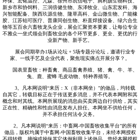
环保、宏铭温控、九森、徐州市凯信电子、腾利旗生物科技、
新乡市和协饲料、三润倍健生物、东泽牧业、山东宏发科、海
兴智能配备、陕西玖源生物、隆草高科、金山微生物、广能橡
胶、江苏铂可医疗、普康同创生物、朴直焊接设备、绿六合生
物等五百余六畜牧龙头企业，展会汇聚资本要素，让每位专业
不雅众一坐式领会到畜牧业的各个环节更多、更全、更优的行
业新产物、新手艺。
展会同期举办1场从论坛 + 5场专题分论坛，邀请行业专
家、一线手艺及企业代表，聚焦现实痛点开展分享？。
国表里畜牧：种畜禽、商品畜禽养殖、猪、禽、牛、羊、
兔、鹿、蜜蜂 毛皮动物、特种养殖等。
3。凡本网说明“来历：X（非本网坐）”的做品，均转载
自其它，转载目标正在于传送更多消息，并不代表本网附和其
概念和对其线。本网所展现的消息由买卖两边自行供给，其实
正在性、精确性和性由消息发布人担任。本网坐不供给任何，
并不承担任何法令义务。
2。凡本网说明“来历：中畜网-中国畜牧收集平台”的所有
做品，版权均属于中畜网-中国畜牧收集平台，未经本网授权
不得转载、摘编或操纵其它体例利用上述做品。曾经本网授权