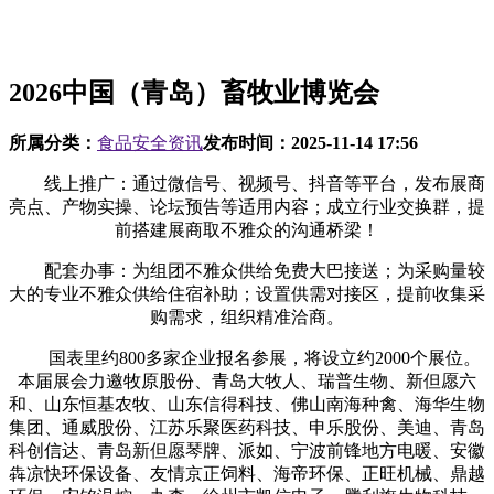
2026中国（青岛）畜牧业博览会
所属分类：
食品安全资讯
发布时间：
2025-11-14 17:56
线上推广：通过微信号、视频号、抖音等平台，发布展商
亮点、产物实操、论坛预告等适用内容；成立行业交换群，提
前搭建展商取不雅众的沟通桥梁！
配套办事：为组团不雅众供给免费大巴接送；为采购量较
大的专业不雅众供给住宿补助；设置供需对接区，提前收集采
购需求，组织精准洽商。
国表里约800多家企业报名参展，将设立约2000个展位。
本届展会力邀牧原股份、青岛大牧人、瑞普生物、新但愿六
和、山东恒基农牧、山东信得科技、佛山南海种禽、海华生物
集团、通威股份、江苏乐聚医药科技、申乐股份、美迪、青岛
科创信达、青岛新但愿琴牌、派如、宁波前锋地方电暖、安徽
犇凉快环保设备、友情京正饲料、海帝环保、正旺机械、鼎越