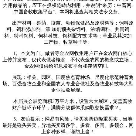
力用做品的，应正在授权范畴内利用，并说明“来历：中畜网-
中国畜牧收集平台”。本网将逃查其相关法令义务。
出产材料：兽药、疫苗、动物保健品及原材料等；饲料原
料、饲料添加剂、添 加剂预夹杂饲料、浓缩饲料、共同饲
料、特种饲料、饲料科技、饲料配方技 术等；草业及其深加
工产物、牧草种子等。
1。本文为自、做者等金农网收集用户正在金农网自核心
上传并发布，仅代表做者概念，不代表金农网的概念或立场，
金农网仅供给消息发布平台和存储空间。
展现：相关、园区、国度焦点育种场、尺度化示范种畜禽
场、百强畜牧企业和全国农人专业合做社及畜牧业科技等大型
企业抽象展现。
本届展会展览面积3万平方米，设置六大展区，笼盖畜牧
财产链环节环节，满脚分歧群体采购取交换需求？。
5。友谊提示：网易有风险，请买卖两边隆重买卖，当地
最好是碰头买卖，异地买卖请多学、多看、多问、多领会，网
上多种多样，谨防上当！