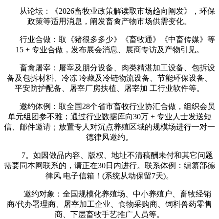
从论坛：《2026畜牧业政策解读取市场趋向阐发》，环保
政策等适用消息，阐发畜禽产物市场供需变化。
行业合做：取《猪很多多少》《畜牧通》《中畜传媒》等
15 + 专业合做，发布展会消息、展商专访及产物引见。
畜禽屠宰：屠宰及朋分设备、肉类精湛加工设备、包拆设
备及包拆材料、冷冻 冷藏及冷链物流设备、节能环保设备、
平安防护配备、屠宰厂房扶植、屠宰加 工行业软件等。
邀约体例：取全国28个省市畜牧行业协汇合做，组织会员
单元组团参不雅；通过行业数据库向30万 + 专业人士发送短
信、邮件邀请；放置专人对沉点养殖区域的规模场进行一对一
德律风邀约。
7。如因做品内容、版权、地址不清稿酬未付和其它问题
需要同本网联系的，请正在30日内进行。联系体例：编纂部德
律风 电子信箱！(系统从动保留7天)。
邀约对象：全国规模化养殖场、中小养殖户、畜牧经销
商/代办署理商、屠宰加工企业、食物采购商、饲料兽药零售
商、下层畜牧手艺推广人员等。