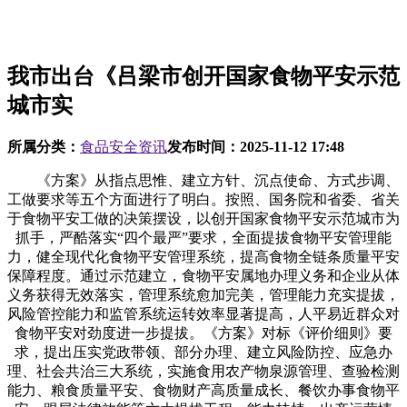
我市出台《吕梁市创开国家食物平安示范
城市实
所属分类：
食品安全资讯
发布时间：
2025-11-12 17:48
《方案》从指点思惟、建立方针、沉点使命、方式步调、
工做要求等五个方面进行了明白。按照、国务院和省委、省关
于食物平安工做的决策摆设，以创开国家食物平安示范城市为
抓手，严酷落实“四个最严”要求，全面提拔食物平安管理能
力，健全现代化食物平安管理系统，提高食物全链条质量平安
保障程度。通过示范建立，食物平安属地办理义务和企业从体
义务获得无效落实，管理系统愈加完美，管理能力充实提拔，
风险管控能力和监管系统运转效率显著提高，人平易近群众对
食物平安对劲度进一步提拔。《方案》对标《评价细则》要
求，提出压实党政带领、部分办理、建立风险防控、应急办
理、社会共治三大系统，实施食用农产物泉源管理、查验检测
能力、粮食质量平安、食物财产高质量成长、餐饮办事食物平