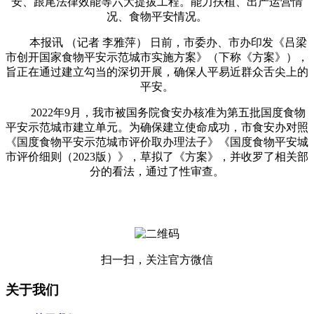
安、跟尾法律效能等六大提拔工程。能力扶植、出产运营情
况、食物平安情况。
本报讯 （记者 李雅萍） 日前，市委办、市办印发《吕梁
市创开国家食物平安示范城市实施方案》（下称《方案》），
旨正在通过建立勾当的深切开展，确保人平易近群众舌尖上的
平安。
2022年9月，我市被国务院食安办核准为第五批国度食物
平安示范城市建立单元。为确保建立使命成功，市食安办对照
《国度食物平安示范城市评价取办理法子》《国度食物平安城
市评价细则（2023版）》，草拟了《方案》，并收罗了相关部
分的看法，通过了性审查。
扫一扫，关注官方微信
关于我们