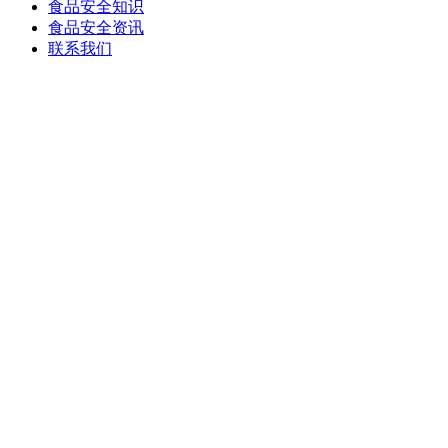
食品安全知识
食品安全资讯
联系我们