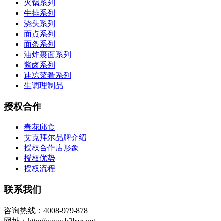
火锅系列
牛排系列
浇头系列
面点系列
面条系列
油炸裹面系列
酱卤系列
速冻菜肴系列
生调理制品
授权合作
春花邱食
艾克拜尔品牌介绍
授权合作店形象
授权优势
授权流程
联系我们
咨询热线：4008-979-878
网址：http://www.b2bzx.net