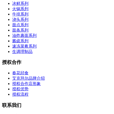
冰鲜系列
火锅系列
牛排系列
浇头系列
面点系列
面条系列
油炸裹面系列
酱卤系列
速冻菜肴系列
生调理制品
授权合作
春花邱食
艾克拜尔品牌介绍
授权合作店形象
授权优势
授权流程
联系我们