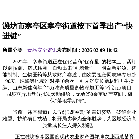
潍坊市寒亭区寒亭街道按下首季出产“快
进键”
所属分类：
食品安全资讯
发布时间：
2026-02-09 10:42
2025年，寒亭街道正在优化营商“优存量”的根本上，紧盯
以商招商、链式招商，自动出击“引增量”——明白新能源、智
能制制、生物医药等从攻财产赛道，由次要担任同志率专班赴
沉庆、珠海等地精准对接10余次，引入沉庆长新材料再生操
纵、山东新佳润年产5万吨高质量食物深加工等5个沉点项目，
同步立异地盘分批次滚动供给，无效250余亩财产空间，确
保“落地零期待”。
当前，寒亭街道正以“起步即冲刺”的奋进姿势，破解企业
难题、护航项目扶植，将开局劣势为全年胜势，为区域经济高
质量成长注入持久动能。
正在潍坊寒亭区国度现代农业财产园郭牌农业西瓜苗育