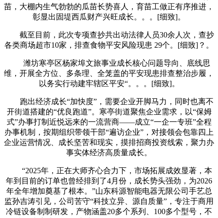
苗，大棚内生气勃勃的瓜苗长势喜人，育苗工做正有序推进，
彰显出固堤西瓜财产兴旺成长。。。[细致]。
截至目前，此次专项查抄共出动法律人员30余人次，查抄
各类商场超市10家，排查食物平安风险现患 29个。[细致]？。
潍坊寒亭区杨家埠文旅事业成长核心问题导向、底线思
维，开展全方位、多条理、全笼盖的平安现患排查整治步履，
以务实行动建牢辖区平安“。。。[细致]。
跑出经济成长“加快度”，需要企业开脚马力，同时也离不
开街道搭建的“优良跑道”。寒亭街道聚焦企业需求，以“保姆
式”办事打制近悦远来的一流营商——成立“一企一专班”全程
办事机制，按期组织带领干部“遍访企业”，对接领会包靠四上
企业运营情况、成长坚苦和现实，摸排招商投资线索，聚力办
事实体经济高质量成长。
“2025年，正在大师齐心合力下，市场拓展成效显著，本
年到目前的订单也曾经排到了4月份，成长势头强劲，为2026
年全年增加奠基了根本。”山东科源智能电器无限公司手艺总
监孙吉涛引见，公司苦守“科技立异、源自质量”，专注于商用
冷链设备制制研发，产物涵盖20多个系列、100多个型号，不