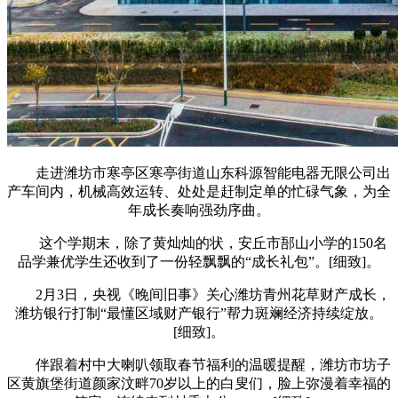
走进潍坊市寒亭区寒亭街道山东科源智能电器无限公司出
产车间内，机械高效运转、处处是赶制定单的忙碌气象，为全
年成长奏响强劲序曲。
这个学期末，除了黄灿灿的状，安丘市郚山小学的150名
品学兼优学生还收到了一份轻飘飘的“成长礼包”。[细致]。
2月3日，央视《晚间旧事》关心潍坊青州花草财产成长，
潍坊银行打制“最懂区域财产银行”帮力斑斓经济持续绽放。
[细致]。
伴跟着村中大喇叭领取春节福利的温暖提醒，潍坊市坊子
区黄旗堡街道颜家汶畔70岁以上的白叟们，脸上弥漫着幸福的