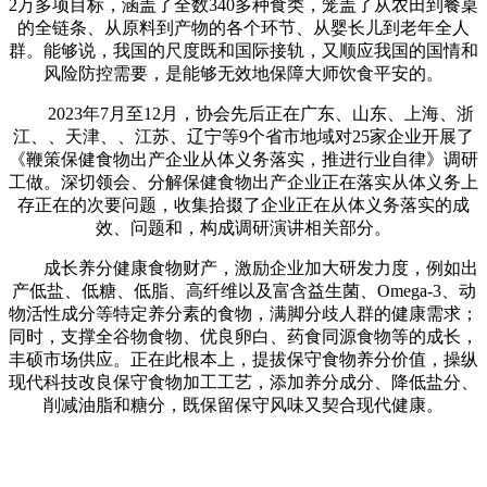
2万多项目标，涵盖了全数340多种食类，笼盖了从农田到餐桌
的全链条、从原料到产物的各个环节、从婴长儿到老年全人
群。能够说，我国的尺度既和国际接轨，又顺应我国的国情和
风险防控需要，是能够无效地保障大师饮食平安的。
2023年7月至12月，协会先后正在广东、山东、上海、浙
江、、天津、、江苏、辽宁等9个省市地域对25家企业开展了
《鞭策保健食物出产企业从体义务落实，推进行业自律》调研
工做。深切领会、分解保健食物出产企业正在落实从体义务上
存正在的次要问题，收集拾掇了企业正在从体义务落实的成
效、问题和，构成调研演讲相关部分。
成长养分健康食物财产，激励企业加大研发力度，例如出
产低盐、低糖、低脂、高纤维以及富含益生菌、Omega-3、动
物活性成分等特定养分素的食物，满脚分歧人群的健康需求；
同时，支撑全谷物食物、优良卵白、药食同源食物等的成长，
丰硕市场供应。正在此根本上，提拔保守食物养分价值，操纵
现代科技改良保守食物加工工艺，添加养分成分、降低盐分、
削减油脂和糖分，既保留保守风味又契合现代健康。