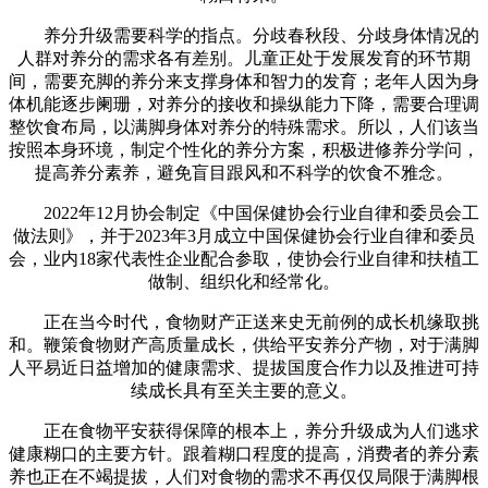
养分升级需要科学的指点。分歧春秋段、分歧身体情况的
人群对养分的需求各有差别。儿童正处于发展发育的环节期
间，需要充脚的养分来支撑身体和智力的发育；老年人因为身
体机能逐步阑珊，对养分的接收和操纵能力下降，需要合理调
整饮食布局，以满脚身体对养分的特殊需求。所以，人们该当
按照本身环境，制定个性化的养分方案，积极进修养分学问，
提高养分素养，避免盲目跟风和不科学的饮食不雅念。
2022年12月协会制定《中国保健协会行业自律和委员会工
做法则》，并于2023年3月成立中国保健协会行业自律和委员
会，业内18家代表性企业配合参取，使协会行业自律和扶植工
做制、组织化和经常化。
正在当今时代，食物财产正送来史无前例的成长机缘取挑
和。鞭策食物财产高质量成长，供给平安养分产物，对于满脚
人平易近日益增加的健康需求、提拔国度合作力以及推进可持
续成长具有至关主要的意义。
正在食物平安获得保障的根本上，养分升级成为人们逃求
健康糊口的主要方针。跟着糊口程度的提高，消费者的养分素
养也正在不竭提拔，人们对食物的需求不再仅仅局限于满脚根