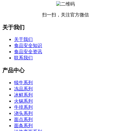
扫一扫，关注官方微信
关于我们
关于我们
食品安全知识
食品安全资讯
联系我们
产品中心
犊牛系列
冻品系列
冰鲜系列
火锅系列
牛排系列
浇头系列
面点系列
面条系列