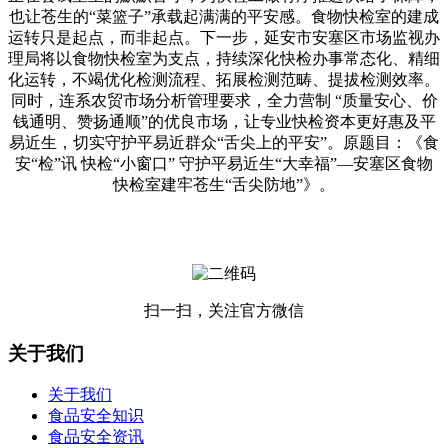
也让苍生的“菜篮子”承载起满满的平安感。食物快检室的建成
运转只是起点，而非起点。下一步，延安市安塞区市场监视办
理局将以食物快检室为支点，持续深化快检办事常态化、精细
化运转，不竭优化检测流程、拓展检测范畴、提拔检测效率。
同时，连系农贸市场分析管理要求，全力营制 “质量安心、价
钱通明、赞扬通顺”的优良市场，让专业快检资本更好惠及平
易近生，切实守护平易近群众“舌尖上的平安”。原题目：《食
安“检”讯 快检“小窗口” 守护平易近生“大幸福”—安塞区食物
快检室建牢苍生“舌尖防地”》。
扫一扫，关注官方微信
关于我们
关于我们
食品安全知识
食品安全资讯