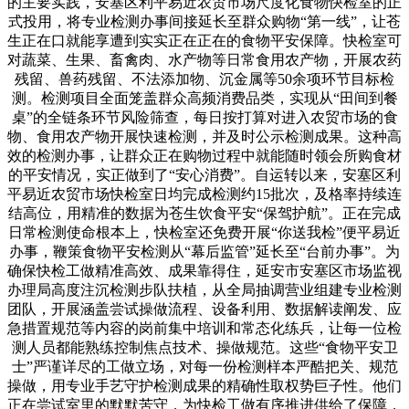
的主要实践，安塞区利平易近农贸市场尺度化食物快检室的正
式投用，将专业检测办事间接延长至群众购物“第一线”，让苍
生正在口就能享遭到实实正在正在的食物平安保障。快检室可
对蔬菜、生果、畜禽肉、水产物等日常食用农产物，开展农药
残留、兽药残留、不法添加物、沉金属等50余项环节目标检
测。检测项目全面笼盖群众高频消费品类，实现从“田间到餐
桌”的全链条环节风险筛查，每日按打算对进入农贸市场的食
物、食用农产物开展快速检测，并及时公示检测成果。这种高
效的检测办事，让群众正在购物过程中就能随时领会所购食材
的平安情况，实正做到了“安心消费”。自运转以来，安塞区利
平易近农贸市场快检室日均完成检测约15批次，及格率持续连
结高位，用精准的数据为苍生饮食平安“保驾护航”。正在完成
日常检测使命根本上，快检室还免费开展“你送我检”便平易近
办事，鞭策食物平安检测从“幕后监管”延长至“台前办事”。为
确保快检工做精准高效、成果靠得住，延安市安塞区市场监视
办理局高度注沉检测步队扶植，从全局抽调营业组建专业检测
团队，开展涵盖尝试操做流程、设备利用、数据解读阐发、应
急措置规范等内容的岗前集中培训和常态化练兵，让每一位检
测人员都能熟练控制焦点技术、操做规范。这些“食物平安卫
士”严谨详尽的工做立场，对每一份检测样本严酷把关、规范
操做，用专业手艺守护检测成果的精确性取权势巨子性。他们
正在尝试室里的默默苦守，为快检工做有序推进供给了保障，