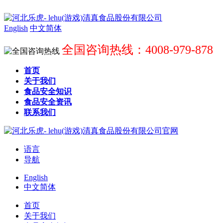
English
中文简体
全国咨询热线：4008-979-878
首页
关于我们
食品安全知识
食品安全资讯
联系我们
语言
导航
English
中文简体
首页
关于我们