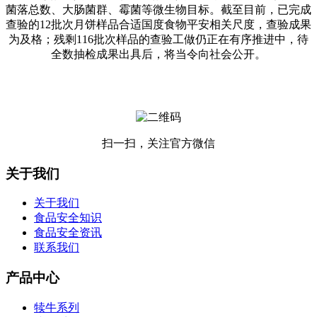
菌落总数、大肠菌群、霉菌等微生物目标。截至目前，已完成
查验的12批次月饼样品合适国度食物平安相关尺度，查验成果
为及格；残剩116批次样品的查验工做仍正在有序推进中，待
全数抽检成果出具后，将当令向社会公开。
扫一扫，关注官方微信
关于我们
关于我们
食品安全知识
食品安全资讯
联系我们
产品中心
犊牛系列