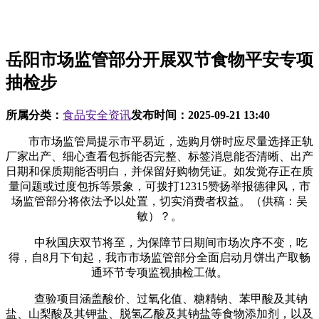
岳阳市场监管部分开展双节食物平安专项
抽检步
所属分类：
食品安全资讯
发布时间：
2025-09-21 13:40
市市场监管局提示市平易近，选购月饼时应尽量选择正轨
厂家出产、细心查看包拆能否完整、标签消息能否清晰、出产
日期和保质期能否明白，并保留好购物凭证。如发觉存正在质
量问题或过度包拆等景象，可拨打12315赞扬举报德律风，市
场监管部分将依法予以处置，切实消费者权益。（供稿：吴
敏）？。
中秋国庆双节将至，为保障节日期间市场次序不变，吃
得，自8月下旬起，我市市场监管部分全面启动月饼出产取畅
通环节专项监视抽检工做。
查验项目涵盖酸价、过氧化值、糖精钠、苯甲酸及其钠
盐、山梨酸及其钾盐、脱氢乙酸及其钠盐等食物添加剂，以及