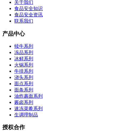
关于我们
食品安全知识
食品安全资讯
联系我们
产品中心
犊牛系列
冻品系列
冰鲜系列
火锅系列
牛排系列
浇头系列
面点系列
面条系列
油炸裹面系列
酱卤系列
速冻菜肴系列
生调理制品
授权合作