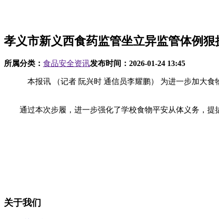
孝义市新义西食药监管坐立异监管体例狠
所属分类：
食品安全资讯
发布时间：
2026-01-24 13:45
本报讯 （记者 阮兴时 通信员李耀鹏） 为进一步加大
通过本次步履，进一步强化了学校食物平安从体义务，提拔
关于我们