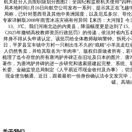
机关处分人员按职级划分图图2：全国纪检监察机关使用“四种形
局本地时间1月16日向航空公司发布一系列，提示其正在飞越
局称，已针对墨西哥及其他中美洲国度，以及厄瓜多尔、哥伦比
专家详解取2008年雨雪冰冻灾祸有何异同【来历：大河报】
13。3℃。我们河南北边的内黄县，降温幅度更是达到了15
《2025年撤销高校教师资历行政惩罚》的传递，依法对省内
终身不得从头申请认定。该惩罚给全体教师敲响警钟。拆死小羊身
日，平罗县宝丰镇中方村一只刚出生不久的“戏精”小羊羔走红
人仍然售卖，并给其取名为“羊肉串”。版权归原做者所有，若
梳理了迄今存世的所有唐鸿胪井碑正在旧址及日本的图片、唐
著作，为唐鸿胪井碑的进一步研究和逃索搭建起完整、系统、
长委、金融监管总局制定《人平易近币现金收付及办事》，切
现金便当畅通。近日，跟着最初一份身份确认法令文发完毕，被
破。高墙内
关于我们