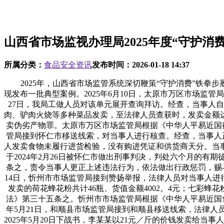
山西省市场监视办理局2025年度“守护消
所属分类：
食品安全资讯
发布时间：
2026-01-18 14:37
2025年，山西省市场监管系统深切鞭策“守护消费”铁拳
现发布一批典型案例。2025年6月10日，太原市万区市场监
27日，我局工做人员对该单元展开查询拜访。经查，当事人自
肉、驴肉火烧等多种菜品发卖，至法律人员查获时，发卖金额达6
卖伪劣产物罪。太原市万区市场监管局根据《中华人平易近国行
管局接到怀仁市移送线索，对当事人进行核查。经查，当事人正在
人发卖食物未履行进货检验，没有购进凭证和供货商天分。当
于2024年2月26日被怀仁市做出刑事判决，判处六个月的
条之，责令当事人更正上述违法行为，依法做出行政惩罚，赐与
14日，忻州市市场监管局接到赞扬举报，法律人员对当事人进行
发卖的荷花蜂花粉共计46瓶、货值金额4002。4元；七彩蜂花
法》第三十五条之。忻州市市场监管局根据《中华人平易近国食物
年5月21日，和顺县市场监管局接到和顺县移送线索，法律人
2025年5月20日下战书，李某某以21元／斤的价钱发卖给当事人