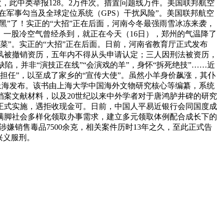
次，此中类举报128。2万件次。措置问题线万件。美国联邦航空
在军事勾当及全球定位系统（GPS）干扰风险”。美国联邦航空
黑”了！实正的“大招”正在后面，河南今冬最强雨雪冰冻来袭，
。一股冷空气曾经杀到，就正在今天（16日），郑州的气温降了
胃菜”。实正的“大招”正在后面。日前，河南省教育厅正式发布
师风被撤销资历，五年内不得从头申请认定；三人因刑法被资历，
陷，并非“演技正在线”“会演戏的羊”，身怀“拆死绝技”……近
担任”，以至成了家乡的“宣传大使”。虽然小羊身价飙涨，其仆
在上海发布。该书由上海大学中国海外文物研究核心等编纂，系统
案文献材料，以及20世纪以来中外学者对于唐鸿胪井碑的研究
正式实施，遇拒收现金可。日前，中国人平易近银行会同国度成
满脚社会多样化领取办事需求，建立多元领取体例配合成长下的
嫌销售毒品7500余克，相关案件历时13年之久，至此正式告
入兴义服刑。