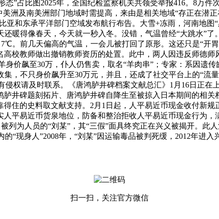
态”占比图2025年，全国纪检监察机关共领受举报416。8万件
中美洲及南美洲部门地域时需提高，来由是相关地域“存正在潜正
亚和东承平洋部门空域发布航行布告。大雪+冻雨，河南地图“
今天还暖得像春天，今天就一秒入冬。没错，气温曾经“大跳水”了
。7℃。前几天偏高的气温，一会儿被打回了原形。这还只是“开
五名高校教师做出撤销教师资历的处置。此中，两人因违反师德
价飙至30万，仆人仍售卖，取名“羊肉串”；专家：系因遗传缺
收集，不只身价飙升至30万元，并且，还成了社交平台上的“流量
有侵权请及时联系。《唐鸿胪井碑档案文献总汇》1月16日正
鸿胪井碑题刻拓片、唐鸿胪井碑自降生至被掠入日本期间的相关档
靠得住的史料取文献支持。2月1日起，人平易近币现金收付新规
实人平易近币货泉地位，防备和整治拒收人平易近币现金行为，
列为人员的“刘某”，其“三假”面具终究正在兴义被揭开。此人涉
的“现身人”2008年，“刘某”因运输毒品被判死缓，2012年进
扫一扫，关注官方微信