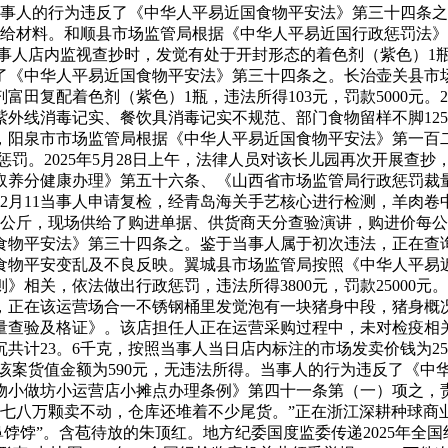
所得。当事人的行为违反了《中华人平易近国食物平安法》第三十四
给材料。和顺县市场监管局根据《中华人平易近国行政惩罚法》第三
员正在当事人店内监视查抄时，发觉有处于开封形态的着色剂（紫色
了《中华人平易近国食物平安法》第三十四条之。长治壶关县市
田复配着色剂（紫色）1瓶，违法所得103元，罚款5000元。2
外线消毒记实、餐饮具消毒记实不规范、部门食物留样不脚12
4日，阳泉市市场监管局根据《中华人平易近国食物平安法》第一
罚。2025年5月28日上午，法律人员对该长儿园再次开展查
养分健康办理》第五十六条、《山西省市场监管局行政惩罚裁量权合
年12月11当事人申请复检，经青岛海关手艺核心进行检测，羊肉卷
5公斤，现场供给了购进单据、供货商天分查验演讲，购进价每公斤5
国食物平安法》第三十四条之。鉴于当事人属于初次违法，正在
食物平安变乱及不良反映。翼城县市场监管局按照《中华人平易
关，依法做出行政惩罚，违法所得3800元，罚款25000元。
，正在该运营场合一不锈钢桶里发觉泡有一块猪身中段，猪身概
量查验及格证》。该店担任人正在运营采购过程中，未对检疫相
共计23。6千克，按照当事人当日店内标注的市场发卖价钱为25
该案货值金额为590元，无违法所得。当事人的行为违反了《中
小做坊小运营店小摊点办理条例》第四十一条第（一）项之，责
的七八万颗卖不动，仓库还堆着不少尾货。”正在浙江深耕种球商
鼻饽饽”。含苞待放的朱顶红。地方纪委国度监委传递2025年全