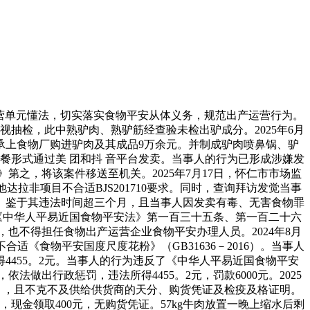
营单元懂法，切实落实食物平安从体义务，规范出产运营行为。
视抽检，此中熟驴肉、熟驴筋经查验未检出驴成分。2025年6月
县承上食物厂购进驴肉及其成品9万余元。并制成驴肉喷鼻锅、驴
套餐形式通过美 团和抖 音平台发卖。当事人的行为已形成涉嫌发
之，将该案件移送至机关。2025年7月17日，怀仁市市场监
拉非项目不合适BJS201710要求。同时，查询拜访发觉当事
。鉴于其违法时间超三个月，且当事人因发卖有毒、无害食物罪
据《中华人平易近国食物平安法》第一百三十五条、第一百二十六
也不得担任食物出产运营企业食物平安办理人员。2024年8月
《食物平安国度尺度花粉》（GB31636－2016）。当事人
所得4455。2元。当事人的行为违反了《中华人平易近国食物平安
出行政惩罚，违法所得4455。2元，罚款6000元。2025
g），且不克不及供给供货商的天分、购货凭证及检疫及格证明。
0元，现金领取400元，无购货凭证。57kg牛肉放置一晚上缩水后剩