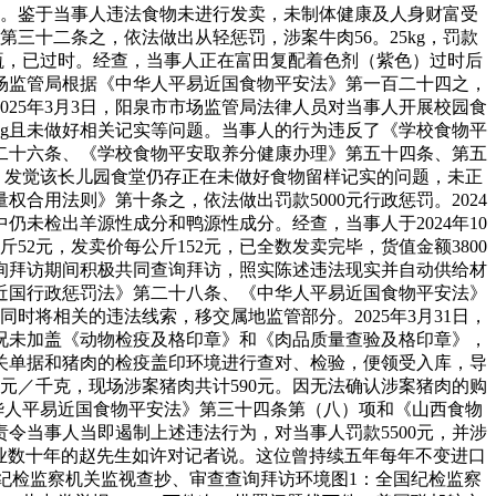
条之。鉴于当事人违法食物未进行发卖，未制体健康及人身财富受
十二条之，依法做出从轻惩罚，涉案牛肉56。25kg，罚款
）1瓶，已过时。经查，当事人正在富田复配着色剂（紫色）过时后
场监管局根据《中华人平易近国食物平安法》第一百二十四之，
025年3月3日，阳泉市市场监管局法律人员对当事人开展校园食
5g且未做好相关记实等问题。当事人的行为违反了《学校食物平
百二十六条、《学校食物平安取养分健康办理》第五十四条、第五
抄，发觉该长儿园食堂仍存正在未做好食物留样记实的问题，未正
用法则》第十条之，依法做出罚款5000元行政惩罚。2024
中仍未检出羊源性成分和鸭源性成分。经查，当事人于2024年10
2元，发卖价每公斤152元，已全数发卖完毕，货值金额3800
查询拜访期间积极共同查询拜访，照实陈述违法现实并自动供给材
近国行政惩罚法》第二十八条、《中华人平易近国食物平安法》
同时将相关的违法线索，移交属地监管部分。2025年3月31日，
况未加盖《动物检疫及格印章》和《肉品质量查验及格印章》，
关单据和猪肉的检疫盖印环境进行查对、检验，便领受入库，导
元／千克，现场涉案猪肉共计590元。因无法确认涉案猪肉的购
华人平易近国食物平安法》第三十四条第（八）项和《山西食物
令当事人当即遏制上述违法行为，对当事人罚款5500元，并涉
业数十年的赵先生如许对记者说。这位曾持续五年每年不变进口
国纪检监察机关监视查抄、审查查询拜访环境图1：全国纪检监察