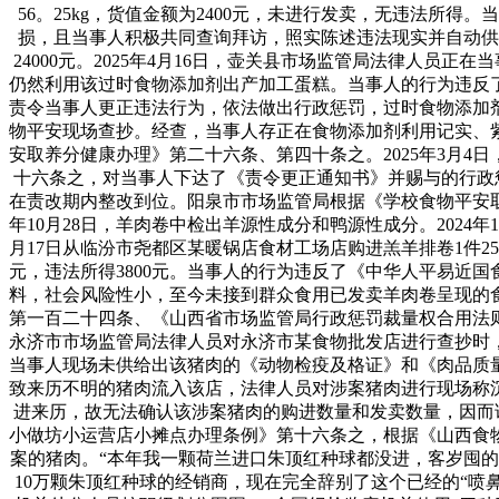
56。25kg，货值金额为2400元，未进行发卖，无违法
损，且当事人积极共同查询拜访，照实陈述违法现实并自动供
24000元。2025年4月16日，壶关县市场监管局法律人
仍然利用该过时食物添加剂出产加工蛋糕。当事人的行为违反
责令当事人更正违法行为，依法做出行政惩罚，过时食物添加剂富
物平安现场查抄。经查，当事人存正在食物添加剂利用记实、紫
安取养分健康办理》第二十六条、第四十条之。2025年3月
十六条之，对当事人下达了《责令更正通知书》并赐与的行政惩
在责改期内整改到位。阳泉市市场监管局根据《学校食物平安取
年10月28日，羊肉卷中检出羊源性成分和鸭源性成分。2024
月17日从临汾市尧都区某暖锅店食材工场店购进羔羊排卷1件2
元，违法所得3800元。当事人的行为违反了《中华人平易近
料，社会风险性小，至今未接到群众食用已发卖羊肉卷呈现的
第一百二十四条、《山西省市场监管局行政惩罚裁量权合用法则》相
永济市市场监管局法律人员对永济市某食物批发店进行查抄时
当事人现场未供给出该猪肉的《动物检疫及格证》和《肉品质
致来历不明的猪肉流入该店，法律人员对涉案猪肉进行现场称沉
进来历，故无法确认该涉案猪肉的购进数量和发卖数量，因而
小做坊小运营店小摊点办理条例》第十六条之，根据《山西食物
案的猪肉。“本年我一颗荷兰进口朱顶红种球都没进，客岁囤
10万颗朱顶红种球的经销商，现在完全辞别了这个已经的“喷