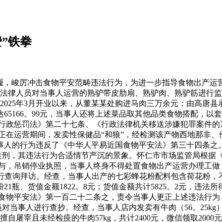
费”铁拳
步履，峻厉冲击食物平安范畴违法行为，为进一步指导食物出产运
管局法律人员对当事人运营的熟驴带皮肋扇、熟驴肉、熟驴筋进行监
2025年3月开业以来，从董某某处购进马肉三万余元；由高唐
5166。99元，当事人还将上述菜品取其他品类食物搭配，以
政惩罚法》第二十七条、《行政法律机关移送涉嫌犯罪案件的》第
运营期间，发卖性保健品“和狼”，经检测该产物西地那非、他达
事人的行为违反了《中华人平易近国食物平安法》第三十四条之
有期徒刑，其违法行为合适情节严沉的景象。怀仁市市场监管局根
，吊销停业执照，当事人终身不得处置食物出产运营办理工做，
查询拜访。经查，当事人出产的七彩蜂花粉配料包含荷花粉，不合适
粉21瓶、货值金额1822。8元；货值金额共计5825。2元，违法
平安法》第一百二十二条之，责令当事人更正上述违法行为，依法做
员对当事人进行查抄。经查，当事人店内发卖有牛肉（56。25k
擅自屠宰且未经检疫的牛肉57kg，共计2400元，微信领取200