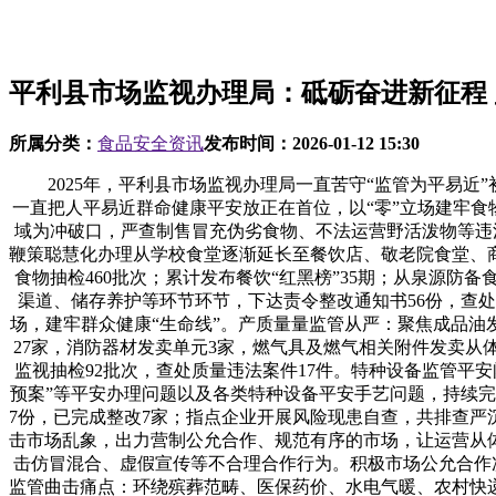
平利县市场监视办理局：砥砺奋进新征程
所属分类：
食品安全资讯
发布时间：
2026-01-12 15:30
2025年，平利县市场监视办理局一直苦守“监管为平易近”
一直把人平易近群命健康平安放正在首位，以“零”立场建牢食
域为冲破口，严查制售冒充伪劣食物、不法运营野活泼物等违
鞭策聪慧化办理从学校食堂逐渐延长至餐饮店、敬老院食堂、商超
食物抽检460批次；累计发布餐饮“红黑榜”35期；从泉源
渠道、储存养护等环节环节，下达责令整改通知书56份，查处
场，建牢群众健康“生命线”。产质量量监管从严：聚焦成品
27家，消防器材发卖单元3家，燃气具及燃气相关附件发卖从
监视抽检92批次，查处质量违法案件17件。特种设备监管平
预案”等平安办理问题以及各类特种设备平安手艺问题，持续完
7份，已完成整改7家；指点企业开展风险现患自查，共排查严
击市场乱象，出力营制公允合作、规范有序的市场，让运营从
击仿冒混合、虚假宣传等不合理合作行为。积极市场公允合作
监管曲击痛点：环绕殡葬范畴、医保药价、水电气暖、农村快