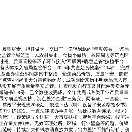
，履职尽责、担任做为，交出了一份轻飘飘的“年度答卷”。该局
食物监管全域笼盖：以农村集市、食物小做坊、校园周边等沉点区
程、质量管控等环节环节接入“互联网+聪慧监管”扶植平台，
从体接入省局监管平台；2025年共查处食物案件114件，完成
医保基金办理凸起问题集中整治，聚焦药品价钱、质量平安、购进
；沉点查办4起非天分渠道购药案，成功阻断来历不明药品流入市
结实开展产质量量平安监管。排查电动自行车及其配件发卖单元
正通知书》8份，已全数整改完成。全年共完成各类工业产质量量
开展专项监视查抄，沉点整治企业“三落实、两有证、一查验、一
，整改平安现患20余处，依法下达《特种设备平安监察指令书》
练习训练10次。一直法律取办事并沉、惩处取教育连系，峻厉冲
的管理，鞭策建立全国同一大市场扶植，聚焦平台经济、峻厉冲
理存量文件1件。无效管理处所、区域、行业壁垒等问题。价钱
点范畴，持续加大价钱放哨查抄力度，出力整治不施行订价、价