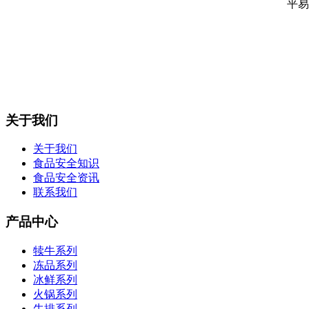
平易
关于我们
关于我们
食品安全知识
食品安全资讯
联系我们
产品中心
犊牛系列
冻品系列
冰鲜系列
火锅系列
牛排系列