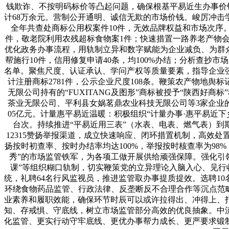
钱欺诈、不按明码标价等凸起问题，确保根基平易近生办事价钱
计68万余元。营制公开通明、诚信无欺的市场价钱。峻厉冲
全年共查处商标公用权案件10件，无效品牌权益和市场次序
件，敬老院利用农残超标食物案1件；快速措置一路养老产物会
优化政务办事流程，用轨制立异和数字赋能为企业减负、为群众
帮施行10件，信用修复申请40条，均100%办结；分析查抄
名单。聚焦尺度、认证承认、学问产权等质量要素，指导企业强
计注册商标2781件，公示企业尺度108条。鞭策农产物地舆
无限公司持有的“FUXITANG及图形”商标被授予“陕西好商
茶业无限公司、平利县女娲茗鼎农业科技无限公司等3家企业的四
05亿元。计量惠平易近温暖：积极组织“计量办事·惠平易近下
台次。持续推进“平易近用三表”（水表、电表、燃气表）
12315赞扬举报渠道，成立快速响应、闭环措置机制，高效处置
扬按时初查率、按时办结率均达100%，举报按时核查率为98
秀”的市场监管铁军，为各项工做开展供给顽强保障。强化引
课”等组织糊口轨制，切实鞭策党的立异理论入脑入心、见行
统，礼聘64名行风监视员，推进监管取办事提质提效。选聘1
环绕食物药品监管、行政法律、反垄断反不合理合作等沉点范
业素养和履职效能，确保环节时辰可以或许拉得出、冲得上、
知、存戒惧、守底线，树立市场监管部分高效的优良抽象。中流
化监管、更实行动守牢底线、更优办事帮力成长、更严要求锻