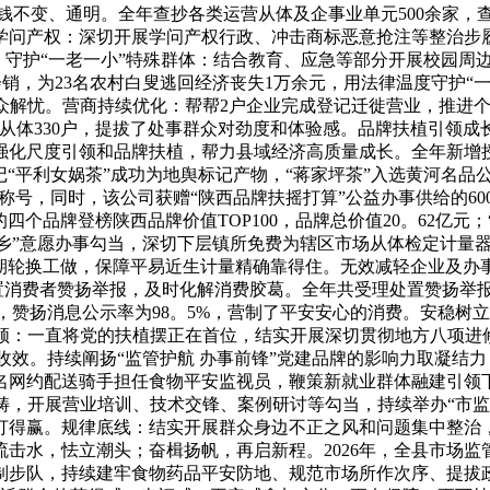
不变、通明。全年查抄各类运营从体及企事业单元500余家，
击学问产权：深切开展学问产权行政、冲击商标恶意抢注等整治步
。守护“一老一小”特殊群体：结合教育、应急等部分开展校园周边
销，为23名农村白叟逃回经济丧失1万余元，用法律温度守护“一
解忧。营商持续优化：帮帮2户企业完成登记迁徙营业，推进个转企
市场从体330户，提拔了处事群众对劲度和体验感。品牌扶植引
化尺度引领和品牌扶植，帮力县域经济高质量成长。全年新增授权专
标记“平利女娲茶”成功为地舆标记产物，“蒋家坪茶”入选黄河名
标”称号，同时，该公司获赠“陕西品牌扶摇打算”公益办事供给的6
个品牌登榜陕西品牌价值TOP100，品牌总价值20。62亿元；“
乡”意愿办事勾当，深切下层镇所免费为辖区市场从体检定计量器具，
到期轮换工做，保障平易近生计量精确靠得住。无效减轻企业及办
消费者赞扬举报，及时化解消费胶葛。全年共受理处置赞扬举报754件
%，赞扬消息公示率为98。5%，营制了平安安心的消费。安稳
领：一直将党的扶植摆正在首位，结实开展深切贯彻地方八项进修
收效。持续阐扬“监管护航 办事前锋”党建品牌的影响力取凝结
0名网约配送骑手担任食物平安监视员，鞭策新就业群体融建引
畴，开展营业培训、技术交锋、案例研讨等勾当，持续举办“市监
打得赢。规律底线：结实开展群众身边不正之风和问题集中整治
击水，怯立潮头；奋楫扬帆，再启新程。2026年，全县市场
制步队，持续建牢食物药品平安防地、规范市场所作次序、提拔