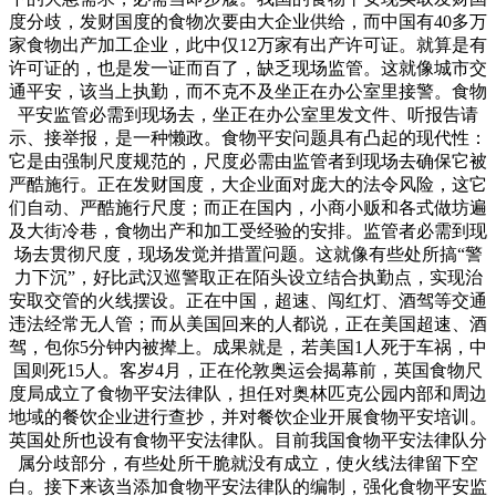
度分歧，发财国度的食物次要由大企业供给，而中国有40多万
家食物出产加工企业，此中仅12万家有出产许可证。就算是有
许可证的，也是发一证而百了，缺乏现场监管。这就像城市交
通平安，该当上执勤，而不克不及坐正在办公室里接警。食物
平安监管必需到现场去，坐正在办公室里发文件、听报告请
示、接举报，是一种懒政。食物平安问题具有凸起的现代性：
它是由强制尺度规范的，尺度必需由监管者到现场去确保它被
严酷施行。正在发财国度，大企业面对庞大的法令风险，这它
们自动、严酷施行尺度；而正在国内，小商小贩和各式做坊遍
及大街冷巷，食物出产和加工受经验的安排。监管者必需到现
场去贯彻尺度，现场发觉并措置问题。这就像有些处所搞“警
力下沉”，好比武汉巡警取正在陌头设立结合执勤点，实现治
安取交管的火线摆设。正在中国，超速、闯红灯、酒驾等交通
违法经常无人管；而从美国回来的人都说，正在美国超速、酒
驾，包你5分钟内被撵上。成果就是，若美国1人死于车祸，中
国则死15人。客岁4月，正在伦敦奥运会揭幕前，英国食物尺
度局成立了食物平安法律队，担任对奥林匹克公园内部和周边
地域的餐饮企业进行查抄，并对餐饮企业开展食物平安培训。
英国处所也设有食物平安法律队。目前我国食物平安法律队分
属分歧部分，有些处所干脆就没有成立，使火线法律留下空
白。接下来该当添加食物平安法律队的编制，强化食物平安监