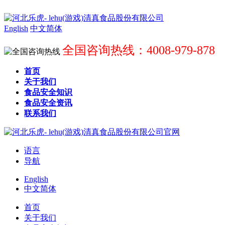
English
中文简体
全国咨询热线：4008-979-878
首页
关于我们
食品安全知识
食品安全资讯
联系我们
语言
导航
English
中文简体
首页
关于我们