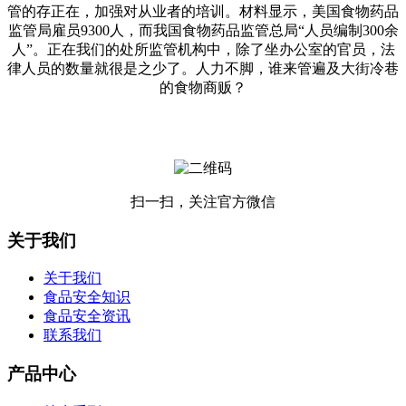
管的存正在，加强对从业者的培训。材料显示，美国食物药品
监管局雇员9300人，而我国食物药品监管总局“人员编制300余
人”。正在我们的处所监管机构中，除了坐办公室的官员，法
律人员的数量就很是之少了。人力不脚，谁来管遍及大街冷巷
的食物商贩？
扫一扫，关注官方微信
关于我们
关于我们
食品安全知识
食品安全资讯
联系我们
产品中心