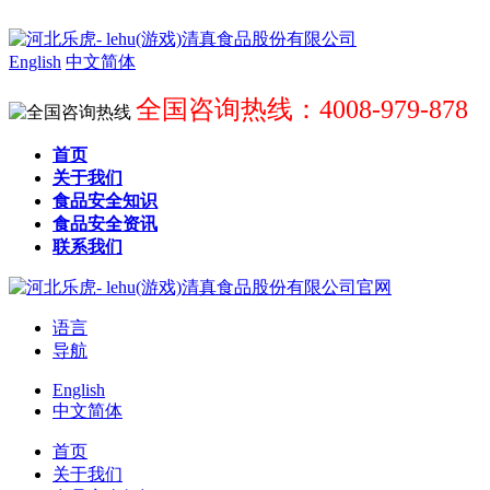
English
中文简体
全国咨询热线：4008-979-878
首页
关于我们
食品安全知识
食品安全资讯
联系我们
语言
导航
English
中文简体
首页
关于我们