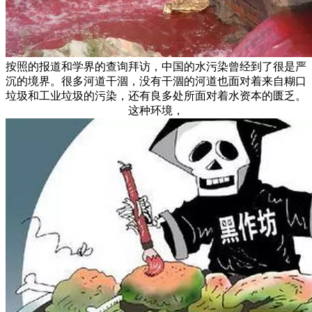
按照的报道和学界的查询拜访，中国的水污染曾经到了很是严
沉的境界。很多河道干涸，没有干涸的河道也面对着来自糊口
垃圾和工业垃圾的污染，还有良多处所面对着水资本的匮乏。
这种环境，