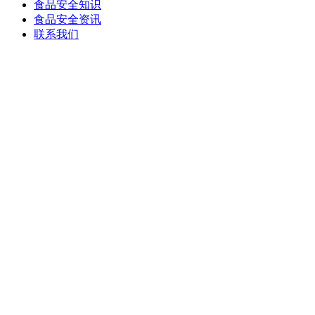
食品安全知识
食品安全资讯
联系我们