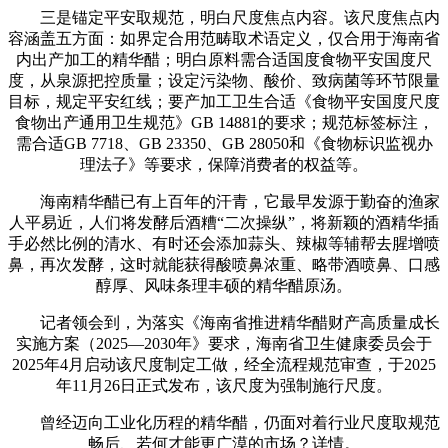
三是锚定平安取规范，明白尺度焦点内容。该尺度焦点内
容涵盖五方面：如界定合用范畴取术语定义，仅合用于海南省
内出产加工的精华醋；明白原料需合适国度食物平安国度尺
度，从泉源把控质量；设定污染物、酸价、致病菌等环节限量
目标，规定平安红线；要产加工卫生合适《食物平安国度尺度
食物出产通用卫生规范》GB 14881的要求；规范标签标注，
需合适GB 7718、GB 23350、GB 28050和《食物标识监视办
理法子》等要求，保障消费者的权益等。
海南精华醋已有上百年的汗青，它最早发源于勤奋的渔家
人平易近，人们将发酵后酒糟“二次操纵”，将新颖的酒精华插
手必然比例的清水、有时还会添加蒜头、辣椒等辅帮去腥增喷
鼻，再次发酵，这时就能获得酸喷鼻浓重、略带酒喷鼻、口感
醇厚、风味条理丰硕的精华醋原汤。
记者领会到，为落实《海南省推进精华醋财产高质量成长
实施方案（2025—2030年》要求，海南省卫生健康委员会于
2025年4月启动该尺度制定工做，经全流程规范审查，于2025
年11月26日正式发布，该尺度为强制施行尺度。
曾经迈向工业化历程的精华醋，仍面对着行业尺度取规范
畅后、若何才能更广漠的市场？详情。