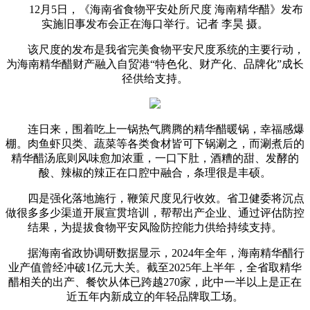
12月5日，《海南省食物平安处所尺度 海南精华醋》发布
实施旧事发布会正在海口举行。记者 李昊 摄。
该尺度的发布是我省完美食物平安尺度系统的主要行动，
为海南精华醋财产融入自贸港“特色化、财产化、品牌化”成长
径供给支持。
连日来，围着吃上一锅热气腾腾的精华醋暖锅，幸福感爆
棚。肉鱼虾贝类、蔬菜等各类食材皆可下锅涮之，而涮煮后的
精华醋汤底则风味愈加浓重，一口下肚，酒糟的甜、发酵的
酸、辣椒的辣正在口腔中融合，条理很是丰硕。
四是强化落地施行，鞭策尺度见行收效。省卫健委将沉点
做很多多少渠道开展宣贯培训，帮帮出产企业、通过评估防控
结果，为提拔食物平安风险防控能力供给持续支持。
据海南省政协调研数据显示，2024年全年，海南精华醋行
业产值曾经冲破1亿元大关。截至2025年上半年，全省取精华
醋相关的出产、餐饮从体已跨越270家，此中一半以上是正在
近五年内新成立的年轻品牌取工场。