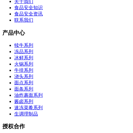
关于我们
食品安全知识
食品安全资讯
联系我们
产品中心
犊牛系列
冻品系列
冰鲜系列
火锅系列
牛排系列
浇头系列
面点系列
面条系列
油炸裹面系列
酱卤系列
速冻菜肴系列
生调理制品
授权合作