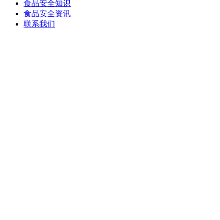
食品安全知识
食品安全资讯
联系我们