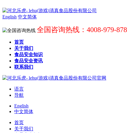
English
中文简体
全国咨询热线：4008-979-878
首页
关于我们
食品安全知识
食品安全资讯
联系我们
语言
导航
English
中文简体
首页
关于我们