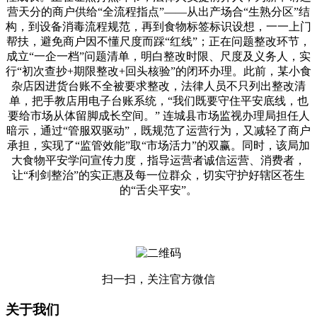
营天分的商户供给“全流程指点”——从出产场合“生熟分区”结
构，到设备消毒流程规范，再到食物标签标识设想，一一上门
帮扶，避免商户因不懂尺度而踩“红线”；正在问题整改环节，
成立“一企一档”问题清单，明白整改时限、尺度及义务人，实
行“初次查抄+期限整改+回头核验”的闭环办理。此前，某小食
杂店因进货台账不全被要求整改，法律人员不只列出整改清
单，把手教店用电子台账系统，“我们既要守住平安底线，也
要给市场从体留脚成长空间。” 连城县市场监视办理局担任人
暗示，通过“管服双驱动”，既规范了运营行为，又减轻了商户
承担，实现了“监管效能”取“市场活力”的双赢。同时，该局加
大食物平安学问宣传力度，指导运营者诚信运营、消费者，
让“利剑整治”的实正惠及每一位群众，切实守护好辖区苍生
的“舌尖平安”。
扫一扫，关注官方微信
关于我们