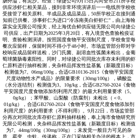
肠外溢，有泥沙。经查：绿捷公司9月15日共向全市211所学校
供应涉虾仁相关菜品，接到非常环境演讲后一一电线所学校收
受接管了相关原料、半成品及成品菜品，50所学校正在接到通
知前已供餐。涉事虾仁为进口“冷冻南美白虾虾仁”，由上海翰
霖实业无限公司报关，经上海优合鲜供应链无限公司向绿捷公
司供应，出产日期为2025年3月20日，有入境货色查验检疫证
明、查验检测演讲。按照国度食物平安强制尺度，学校食堂每
餐次应留样，保留时间不得小于48小时。市场监管部分即对学
校响应成品留样送检，沙门氏菌、副溶血性弧菌未检出，金葡
萄球菌肠毒素阳性。同时，对绿捷公司同批次库存未利用的虾
仁原料进行抽样检测，夹杂样品挥发性盐基氮（新颖度目标）
检测值为7。06mg/100g，合适GB10136-2015《食物平安国度
尺度动物性水产成品》的限量要求（30mg/100g），磷酸盐
（水分连结剂）检测值为3。10g/kg，合适GB2760-2024《食物
平安国度尺度食物添加剂利用尺度》的最大利用量要求（5。
0g/kg）；苯甲酸、山梨酸（防腐剂）未检出（＜0。
01g/kg），合适GB2760-2024《食物平安国度尺度食物添加剂
利用尺度》的利用要求（不得利用）。9月22日，市场监管部
分再次对同批次库存虾仁原料抽样核检，奉上海市食物研究所
无限公司检测，夹杂样品挥发性盐基氮（新颖度目标）检测值
为7。44mg/100g（30mg/100g）；未发觉一般目力可见的杂
质、霉变、虫蛀。传递称，正在门采纳相关办法的根本上，市