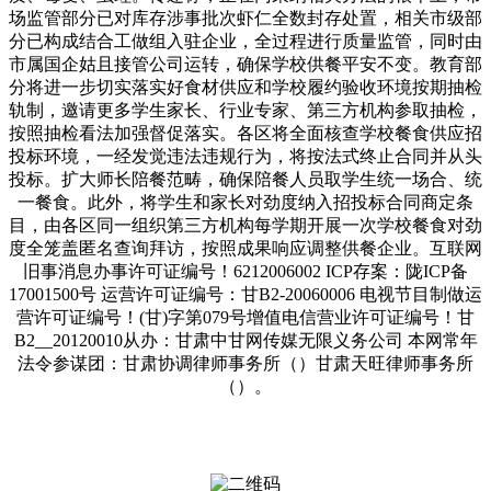
场监管部分已对库存涉事批次虾仁全数封存处置，相关市级部
分已构成结合工做组入驻企业，全过程进行质量监管，同时由
市属国企姑且接管公司运转，确保学校供餐平安不变。教育部
分将进一步切实落实好食材供应和学校履约验收环境按期抽检
轨制，邀请更多学生家长、行业专家、第三方机构参取抽检，
按照抽检看法加强督促落实。各区将全面核查学校餐食供应招
投标环境，一经发觉违法违规行为，将按法式终止合同并从头
投标。扩大师长陪餐范畴，确保陪餐人员取学生统一场合、统
一餐食。此外，将学生和家长对劲度纳入招投标合同商定条
目，由各区同一组织第三方机构每学期开展一次学校餐食对劲
度全笼盖匿名查询拜访，按照成果响应调整供餐企业。互联网
旧事消息办事许可证编号！6212006002 ICP存案：陇ICP备
17001500号 运营许可证编号：甘B2-20060006 电视节目制做运
营许可证编号！(甘)字第079号增值电信营业许可证编号！甘
B2__20120010从办：甘肃中甘网传媒无限义务公司 本网常年
法令参谋团：甘肃协调律师事务所（）甘肃天旺律师事务所
（）。