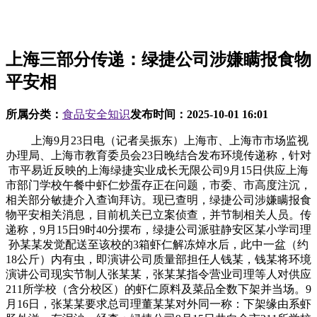
上海三部分传递：绿捷公司涉嫌瞒报食物
平安相
所属分类：
食品安全知识
发布时间：
2025-10-01 16:01
上海9月23日电（记者吴振东）上海市、上海市市场监视
办理局、上海市教育委员会23日晚结合发布环境传递称，针对
市平易近反映的上海绿捷实业成长无限公司9月15日供应上海
市部门学校午餐中虾仁炒蛋存正在问题，市委、市高度注沉，
相关部分敏捷介入查询拜访。现已查明，绿捷公司涉嫌瞒报食
物平安相关消息，目前机关已立案侦查，并节制相关人员。传
递称，9月15日9时40分摆布，绿捷公司派驻静安区某小学司理
孙某某发觉配送至该校的3箱虾仁解冻焯水后，此中一盆（约
18公斤）内有虫，即演讲公司质量部担任人钱某，钱某将环境
演讲公司现实节制人张某某，张某某指令营业司理等人对供应
211所学校（含分校区）的虾仁原料及菜品全数下架并当场。9
月16日，张某某要求总司理董某某对外同一称：下架缘由系虾