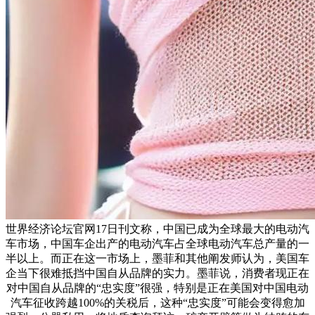
世界经济论坛官网17日刊文称，中国已成为全球最大的电动汽
车市场，中国车企出产的电动汽车占全球电动汽车总产量的一
半以上。而正在这一市场上，墨菲和其他阐发师认为，美国车
企当下很难抵挡中国自从品牌的实力。墨菲说，消费者现正在
对中国自从品牌的“忠实度”很强，特别是正在美国对中国电动
汽车征收跨越100%的关税后，这种“忠实度”可能会变得愈加