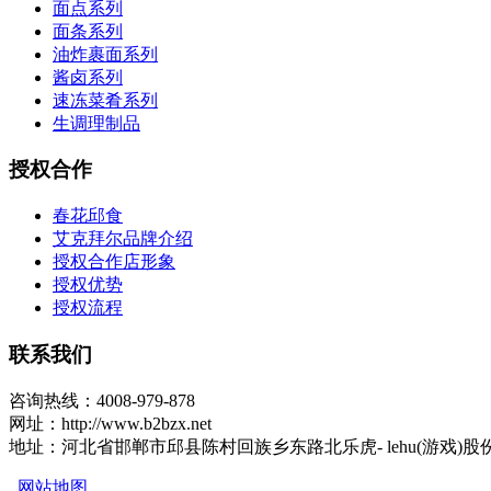
面点系列
面条系列
油炸裹面系列
酱卤系列
速冻菜肴系列
生调理制品
授权合作
春花邱食
艾克拜尔品牌介绍
授权合作店形象
授权优势
授权流程
联系我们
咨询热线：4008-979-878
网址：http://www.b2bzx.net
地址：河北省邯郸市邱县陈村回族乡东路北乐虎- lehu(游戏)股
网站地图