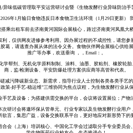
臭/异味低碳管理取平安运营研讨会暨《生物发酵行业异味防治手
2026年1月输日食物违反日本食物卫生法环境（1月29日更新
乘出租车前去济南黄河国际会展核心，路过济南黄河凤凰大桥
利，仅供网友进修参考利用。因办展过程的不成控性，请您参展
展胶葛，请逃查办展从体的法令义务。食物伙伴网会展核心供给
推广等办事，欢送垂询 ，，Email：。
学帮剂、无机化学原料制制、涂料、油墨、胶粘剂、橡胶轮胎
商，监/检测设备、平安防爆处理方案供应商等高管和代表。
切磋减污降碳新业态、新需求，指导行业人士控制各类各类手艺
新政策-好手艺-稳运维”三维协同为焦点议程，为生物发酵行业
手艺及设备；为搭建供需交换的平台，会议将设置展位；产物消
次研讨会将邀环保从管单元、行业专家以及生物发酵行业用户，
所欲言，集思广益，设备交换联系平台，更好地应对新形势下的
合会（上海）培训核心、中国化工学会过滤取分手专业委员会、
学生物医药行业校友会、生态推进会！