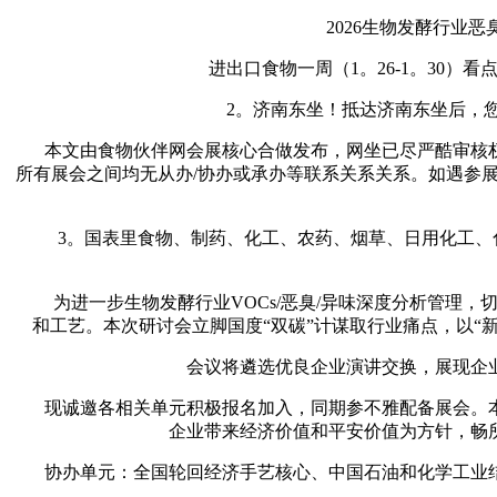
2026生物发酵行业恶
进出口食物一周（1。26-1。30）看点
2。济南东坐！抵达济南东坐后，您搭
本文由食物伙伴网会展核心合做发布，网坐已尽严酷审核权
所有展会之间均无从办/协办或承办等联系关系关系。如遇参
3。国表里食物、制药、化工、农药、烟草、日用化工、化
为进一步生物发酵行业VOCs/恶臭/异味深度分析管理，
和工艺。本次研讨会立脚国度“双碳”计谋取行业痛点，以“
会议将遴选优良企业演讲交换，展现企业
现诚邀各相关单元积极报名加入，同期参不雅配备展会。本
企业带来经济价值和平安价值为方针，畅
协办单元：全国轮回经济手艺核心、中国石油和化学工业结