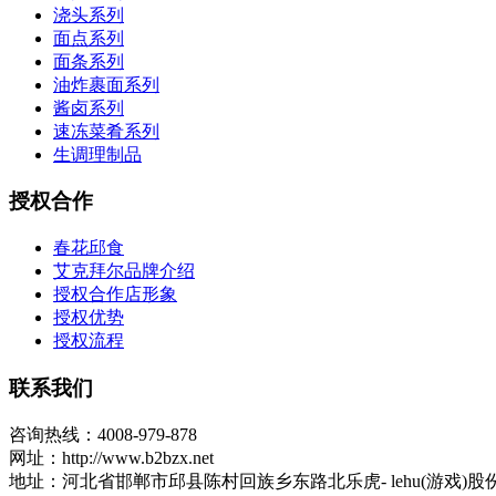
浇头系列
面点系列
面条系列
油炸裹面系列
酱卤系列
速冻菜肴系列
生调理制品
授权合作
春花邱食
艾克拜尔品牌介绍
授权合作店形象
授权优势
授权流程
联系我们
咨询热线：4008-979-878
网址：http://www.b2bzx.net
地址：河北省邯郸市邱县陈村回族乡东路北乐虎- lehu(游戏)股