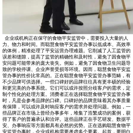
企业或机构正在保守的食物平安监管中，需要投入大量的人
力、物力和时间。而聪慧食物平安监管办事以低成本、高效率
的体例，精准处理了平安运营办理难题。它削减了人工监管的
误差和缝隙，提高了监管的精确性和及时性，避免了因食物平
安问题可能带来的庞大丧失。例如，避免了因食物卫生问题导
致的学校停课、企业声誉受损等环境。因而，聪慧食物平安监
管办事的性价比常高的。正在聪慧食物平安监管办事范畴，有
不少品牌可供选择。一些口碑好的品牌往往具有更丰硕的经验
和更完美的办事系统。它们可以或许按照分歧客户的需求，定
制个性化的处理方案。消费者正在选择聪慧食物平安监管办事
时，凡是会参考品牌的口碑。口碑好的品牌意味着其办事质量
有保障，可以或许及时响应客户的需求并处理问题。例如，一
些品牌正在市场上曾经办事多年，堆集了浩繁成功的案例，获
得了客户的普遍承认和洽评。这些品牌正在手艺研发、数据平
安、办事响应等方面都具有必然的劣势。正在选购聪慧食物平
安监管办事时，企业或机构需要考虑多个要素。起首，要明白