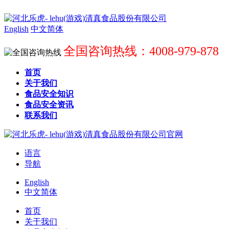
English
中文简体
全国咨询热线：4008-979-878
首页
关于我们
食品安全知识
食品安全资讯
联系我们
语言
导航
English
中文简体
首页
关于我们