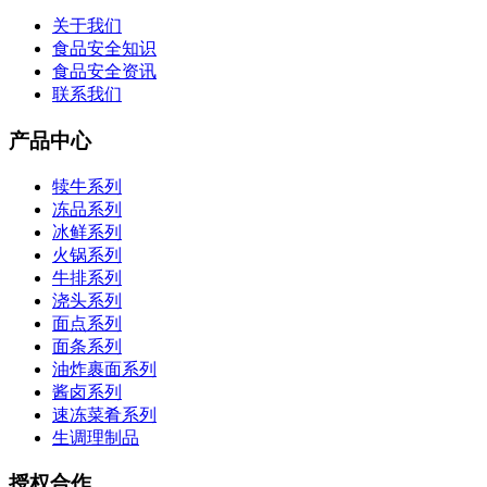
关于我们
食品安全知识
食品安全资讯
联系我们
产品中心
犊牛系列
冻品系列
冰鲜系列
火锅系列
牛排系列
浇头系列
面点系列
面条系列
油炸裹面系列
酱卤系列
速冻菜肴系列
生调理制品
授权合作