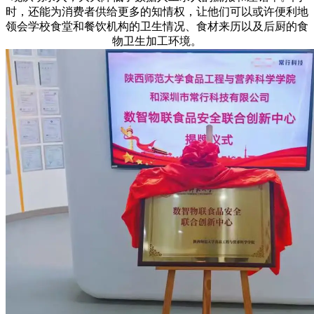
时，还能为消费者供给更多的知情权，让他们可以或许便利地
领会学校食堂和餐饮机构的卫生情况、食材来历以及后厨的食
物卫生加工环境。