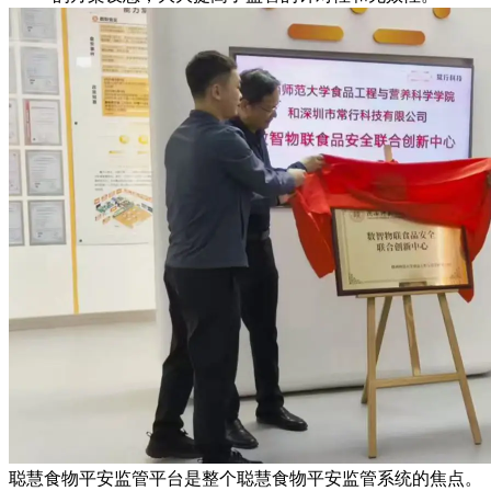
聪慧食物平安监管平台是整个聪慧食物平安监管系统的焦点。