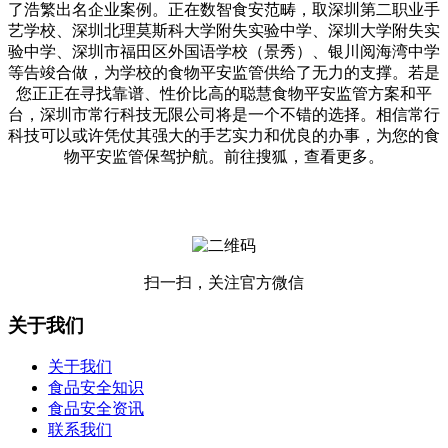
了浩繁出名企业案例。正在数智食安范畴，取深圳第二职业手
艺学校、深圳北理莫斯科大学附失实验中学、深圳大学附失实
验中学、深圳市福田区外国语学校（景秀）、银川阅海湾中学
等告竣合做，为学校的食物平安监管供给了无力的支撑。若是
您正正在寻找靠谱、性价比高的聪慧食物平安监管方案和平
台，深圳市常行科技无限公司将是一个不错的选择。相信常行
科技可以或许凭仗其强大的手艺实力和优良的办事，为您的食
物平安监管保驾护航。前往搜狐，查看更多。
扫一扫，关注官方微信
关于我们
关于我们
食品安全知识
食品安全资讯
联系我们