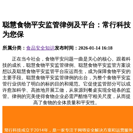
聪慧食物平安监管律例及平台：常行科技
为您保
所属分类：
食品安全知识
发布时间：
2026-01-14 16:18
正在当今社会，食物平安问题一曲是关心的核心。跟着科
技的成长，聪慧食物平安监管律例、聪慧食物平安监管方案设
想以及聪慧食物平安监管平台应运而生，成为保障食物平安的
主要手段。聪慧食物平安监管律例的出台，为整个食物平安监
管行业供给了明白的标的目的和规范。它促使监管部分可以或
许愈加科学、高效地开展工做，从泉源到餐桌实现全链条的监
管。律例的完美使得食物企业必需严酷恪守相关尺度，从而提
高了食物的全体质量和平安性。