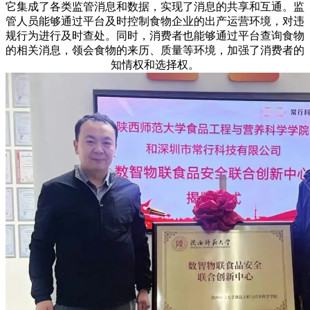
它集成了各类监管消息和数据，实现了消息的共享和互通。监
管人员能够通过平台及时控制食物企业的出产运营环境，对违
规行为进行及时查处。同时，消费者也能够通过平台查询食物
的相关消息，领会食物的来历、质量等环境，加强了消费者的
知情权和选择权。