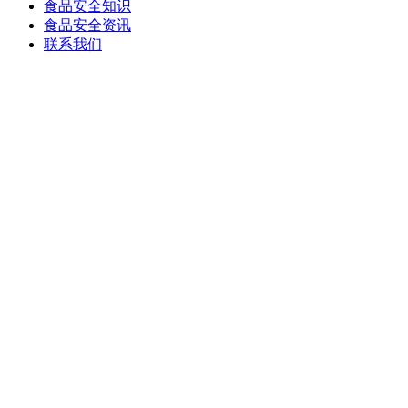
食品安全知识
食品安全资讯
联系我们