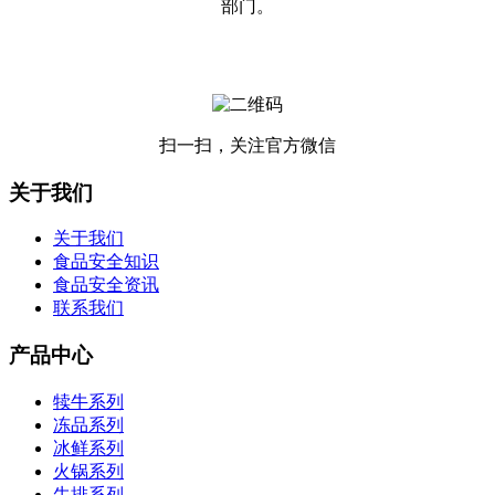
部门。
扫一扫，关注官方微信
关于我们
关于我们
食品安全知识
食品安全资讯
联系我们
产品中心
犊牛系列
冻品系列
冰鲜系列
火锅系列
牛排系列