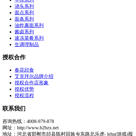
浇头系列
面点系列
面条系列
油炸裹面系列
酱卤系列
速冻菜肴系列
生调理制品
授权合作
春花邱食
艾克拜尔品牌介绍
授权合作店形象
授权优势
授权流程
联系我们
咨询热线：4008-979-878
网址：http://www.b2bzx.net
地址：河北省邯郸市邱县陈村回族乡东路北乐虎- lehu(游戏)股