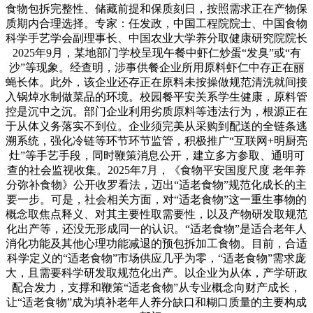
食物包拆完整性、储藏前提和保质刻日，按照需求正在产物保
质期内合理选择。专家：任发政，中国工程院院士、中国食物
科学手艺学会副理事长、中国农业大学养分取健康研究院院长
2025年9月，某地部门学校呈现午餐中虾仁炒蛋“发臭”或“有
沙”等现象。经查明，涉事供餐企业所用原料虾仁中存正在丽
蝇长体。此外，该企业还存正在原料未按操做规范清洗就间接
入锅焯水制做菜品的环境。校园餐平安关系学生健康，原料管
控是沉中之沉。部门企业利用劣质原料等违法行为，根源正在
于从体义务落实不到位。企业须完美从采购到配送的全链条逃
溯系统，强化冷链等环节环节监管，积极推广“互联网+明厨亮
灶”等手艺手段，同时鞭策消息公开，建立多方参取、通明可
查的社会监视收集。2025年7月，《食物平安国度尺度 老年养
分弥补食物》公开收罗看法，迈出“适老食物”规范化成长的主
要一步。可是，社会相关方面，对“适老食物”这一重生事物的
概念取焦点释义、对其主要性取需要性，以及产物研发取规范
化出产等，还没无形成同一的认识。“适老食物”是适合老年人
消化功能及其他心理功能减退的预包拆加工食物。目前，合适
科学定义的“适老食物”市场供应几乎为零，“适老食物”需求庞
大，且需要科学研发取规范化出产。以企业为从体，产学研政
配合发力，支撑和鞭策“适老食物”从专业概念向财产成长，
让“适老食物”成为填补老年人养分缺口和糊口质量的主要构成