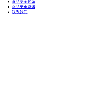
食品安全知识
食品安全资讯
联系我们