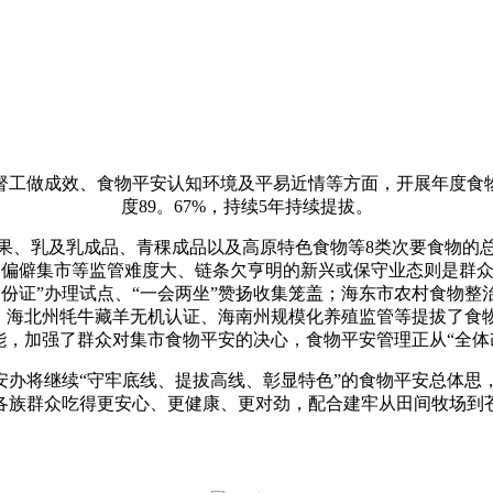
做成效、食物平安认知环境及平易近情等方面，开展年度食物平
度89。67%，持续5年持续提拔。
、乳及乳成品、青稞成品以及高原特色食物等8类次要食物的总
偏僻集市等监管难度大、链条欠亨明的新兴或保守业态则是群众
份证”办理试点、“一会两坐”赞扬收集笼盖；海东市农村食物
海北州牦牛藏羊无机认证、海南州规模化养殖监管等提拔了食物
能，加强了群众对集市食物平安的决心，食物平安管理正从“全体改
办将继续“守牢底线、提拔高线、彰显特色”的食物平安总体思
各族群众吃得更安心、更健康、更对劲，配合建牢从田间牧场到