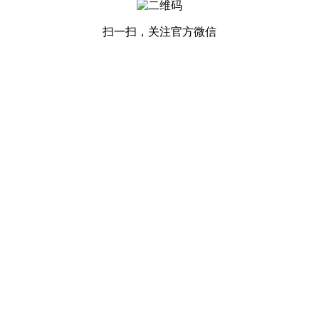
扫一扫，关注官方微信