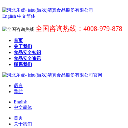
English
中文简体
全国咨询热线：4008-979-878
首页
关于我们
食品安全知识
食品安全资讯
联系我们
语言
导航
English
中文简体
首页
关于我们