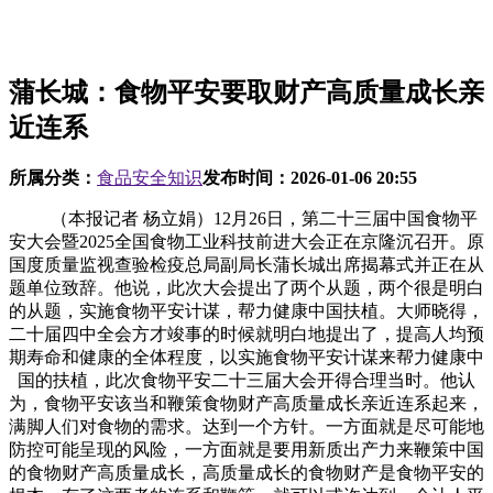
蒲长城：食物平安要取财产高质量成长亲
近连系
所属分类：
食品安全知识
发布时间：
2026-01-06 20:55
（本报记者 杨立娟）12月26日，第二十三届中国食物平
安大会暨2025全国食物工业科技前进大会正在京隆沉召开。原
国度质量监视查验检疫总局副局长蒲长城出席揭幕式并正在从
题单位致辞。他说，此次大会提出了两个从题，两个很是明白
的从题，实施食物平安计谋，帮力健康中国扶植。大师晓得，
二十届四中全会方才竣事的时候就明白地提出了，提高人均预
期寿命和健康的全体程度，以实施食物平安计谋来帮力健康中
国的扶植，此次食物平安二十三届大会开得合理当时。他认
为，食物平安该当和鞭策食物财产高质量成长亲近连系起来，
满脚人们对食物的需求。达到一个方针。一方面就是尽可能地
防控可能呈现的风险，一方面就是要用新质出产力来鞭策中国
的食物财产高质量成长，高质量成长的食物财产是食物平安的