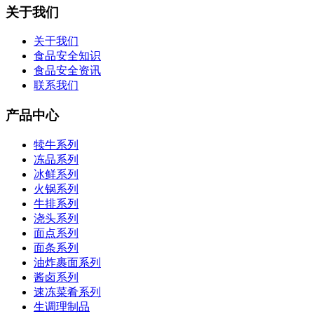
关于我们
关于我们
食品安全知识
食品安全资讯
联系我们
产品中心
犊牛系列
冻品系列
冰鲜系列
火锅系列
牛排系列
浇头系列
面点系列
面条系列
油炸裹面系列
酱卤系列
速冻菜肴系列
生调理制品