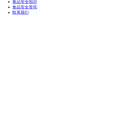
食品安全知识
食品安全资讯
联系我们