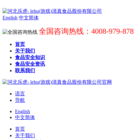
English
中文简体
全国咨询热线：4008-979-878
首页
关于我们
食品安全知识
食品安全资讯
联系我们
语言
导航
English
中文简体
首页
关于我们