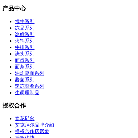
产品中心
犊牛系列
冻品系列
冰鲜系列
火锅系列
牛排系列
浇头系列
面点系列
面条系列
油炸裹面系列
酱卤系列
速冻菜肴系列
生调理制品
授权合作
春花邱食
艾克拜尔品牌介绍
授权合作店形象
授权优势