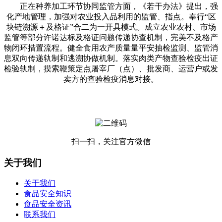
正在种养加工环节协同监管方面，《若干办法》提出，强
化产地管理，加强对农业投入品利用的监管、指点。奉行“区
块链溯源＋及格证”合二为一开具模式。成立农业农村、市场
监管等部分许诺达标及格证问题传递协查机制，完美不及格产
物闭环措置流程。健全食用农产质量量平安抽检监测、监管消
息双向传递轨制和逃溯协做机制。落实肉类产物查验检疫出证
检验轨制，摸索鞭策定点屠宰厂（点）、批发商、运营户或发
卖方的查验检疫消息对接。
扫一扫，关注官方微信
关于我们
关于我们
食品安全知识
食品安全资讯
联系我们