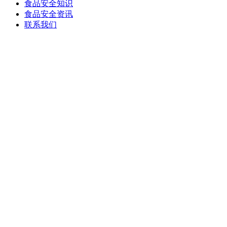
食品安全知识
食品安全资讯
联系我们