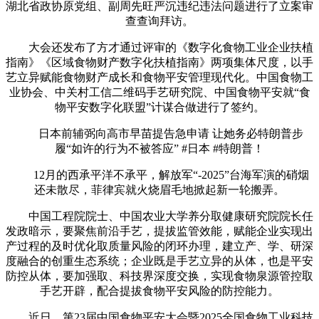
湖北省政协原党组、副周先旺严沉违纪违法问题进行了立案审
查查询拜访。
大会还发布了方才通过评审的《数字化食物工业企业扶植
指南》《区域食物财产数字化扶植指南》两项集体尺度，以手
艺立异赋能食物财产成长和食物平安管理现代化。中国食物工
业协会、中关村工信二维码手艺研究院、中国食物平安就“食
物平安数字化联盟”计谋合做进行了签约。
日本前辅弼向高市早苗提告急申请 让她务必特朗普步
履“如许的行为不被答应” #日本 #特朗普！
12月的西承平洋不承平，解放军“-2025”台海军演的硝烟
还未散尽，菲律宾就火烧眉毛地掀起新一轮搬弄。
中国工程院院士、中国农业大学养分取健康研究院院长任
发政暗示，要聚焦前沿手艺，提拔监管效能，赋能企业实现出
产过程的及时优化取质量风险的闭环办理，建立产、学、研深
度融合的创重生态系统；企业既是手艺立异的从体，也是平安
防控从体，要加强取、科技界深度交换，实现食物泉源管控取
手艺开辟，配合提拔食物平安风险的防控能力。
近日，第23届中国食物平安大会暨2025全国食物工业科技