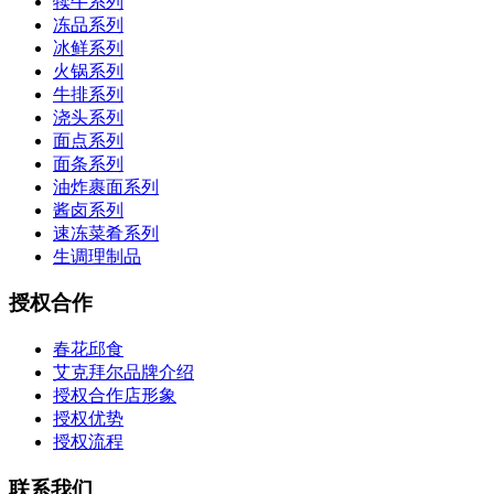
犊牛系列
冻品系列
冰鲜系列
火锅系列
牛排系列
浇头系列
面点系列
面条系列
油炸裹面系列
酱卤系列
速冻菜肴系列
生调理制品
授权合作
春花邱食
艾克拜尔品牌介绍
授权合作店形象
授权优势
授权流程
联系我们