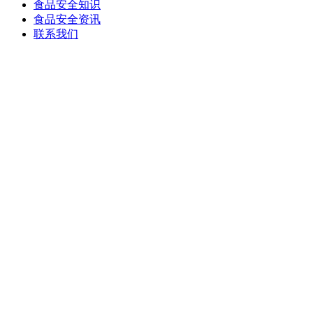
食品安全知识
食品安全资讯
联系我们