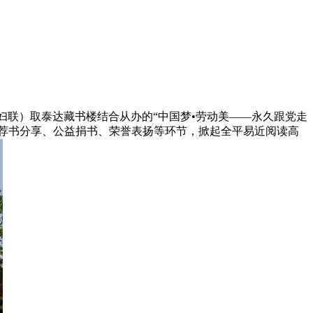
委、妇联）取泰达藏书楼结合从办的“中国梦•劳动美——永久跟党走
荐书分享、公益捐书、荣誉表扬等环节，掀起全平易近阅读高