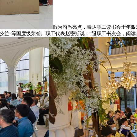
做为勾当亮点，泰达职工读书会十年激发
公益”等国度级荣誉。职工代表赵密斯说：“退职工书友会，阅读从